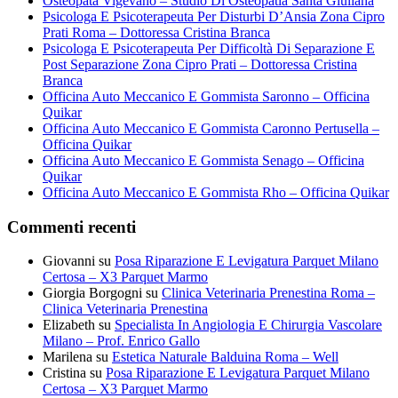
Osteopata Vigevano – Studio Di Osteopatia Santa Giuliana
Psicologa E Psicoterapeuta Per Disturbi D’Ansia Zona Cipro
Prati Roma – Dottoressa Cristina Branca
Psicologa E Psicoterapeuta Per Difficoltà Di Separazione E
Post Separazione Zona Cipro Prati – Dottoressa Cristina
Branca
Officina Auto Meccanico E Gommista Saronno – Officina
Quikar
Officina Auto Meccanico E Gommista Caronno Pertusella –
Officina Quikar
Officina Auto Meccanico E Gommista Senago – Officina
Quikar
Officina Auto Meccanico E Gommista Rho – Officina Quikar
Commenti recenti
Giovanni
su
Posa Riparazione E Levigatura Parquet Milano
Certosa – X3 Parquet Marmo
Giorgia Borgogni
su
Clinica Veterinaria Prenestina Roma –
Clinica Veterinaria Prenestina
Elizabeth
su
Specialista In Angiologia E Chirurgia Vascolare
Milano – Prof. Enrico Gallo
Marilena
su
Estetica Naturale Balduina Roma – Well
Cristina
su
Posa Riparazione E Levigatura Parquet Milano
Certosa – X3 Parquet Marmo