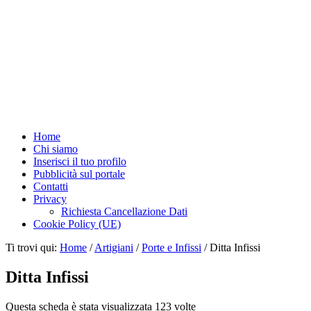
Home
Chi siamo
Inserisci il tuo profilo
Pubblicità sul portale
Contatti
Privacy
Richiesta Cancellazione Dati
Cookie Policy (UE)
Ti trovi qui:
Home
/
Artigiani
/
Porte e Infissi
/
Ditta Infissi
Ditta Infissi
Questa scheda è stata visualizzata 123 volte