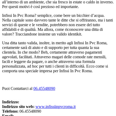
all’interno di un ambiente, che sia fresco in estate o caldo in inverno.
Per questi motivi è così prezioso ed importante.
Infissi In Pvc Roma? semplice, come bere un bicchier d’acqua.
Nella capitale sono davvero tante le ditte che si offriranno, ma i tanti
servizi di queste e le vendite, potrebbero non essere del tutto
affidabili e di qualità. Ma allora, come riconoscere una ditta di
valore? Tracciandone insieme un valido identikit.
Una ditta tanto valida, inoltre, in merito agli Infissi In Pvc Roma,
certamente sarà di aiuto e di supporto per tutta quanta la sua
clientela. In che modo? Beh, certamente attraverso pagamenti
agevolati, facilitati. Attraverso magari delle comode rate mensili,
facili e leggere da pagare, o anche attraverso una formula
personalizzata, ad hoc per tutti i clienti in difficoltà. Ecco come si
comporta una speciale impresa per Infissi In Pvc Roma.
Puoi Contattarci al
06.45548090
Indirizzo:
Indirizzo sito web:
www.infissiinpvcroma.it
Telefono:
06.45548090
Email: