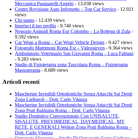
Meccanica Pasquarelli Angelo
- 13.038 views
Centro Revisione Auto Infernetto – Top Car Service
- 12.921
views
Chi siamo
- 12.439 views
Inserisci il tuo profilo
- 9.740 views
Negozio Animali Roma Eur Colombo – La Bottega di Zula
-
9.592 views
Car Wrap a Roma – Car Wrap Vehicle Design
- 9.427 views
Fotografo Matrimoni Roma Est – Videosteven
- 9.364 views
Ambulatorio Veterinario San Giovanni Roma – Luca Fabiani
- 9.283 views
Studio di Fisioterapia zona Tuscolana Roma – Fisioterapia
Massoterapia
- 8.689 views
Articoli recenti
Mascherine Invisibili Ortodontiche Senza Attacchi Sui Denti
Zona Ladispoli – Dott. Carlo Vitanza
Mascherine Invisibili Ortodontiche Senza Attacchi Sui Denti
Zona Prati Balduina Roma – Dott. Carlo Vitanza
Studio Dentistico Convenzionato Con UNISALUTE,
SISALUTE, PREVIMEDICAL, DAYMEDICAL, MY
RETE, E GENERALI Welion Zona Prati Balduina Roma –
Dott. Carlo Vitanza