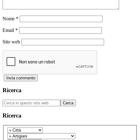
Nome
*
Email
*
Sito web
Barra
Ricerca
laterale
Cerca
primaria
in
questo
Ricerca
sito
web