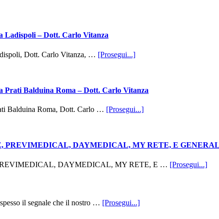
a Ladispoli – Dott. Carlo Vitanza
infoMascherine
dispoli, Dott. Carlo Vitanza, …
[Prosegui...]
Invisibili
Ortodontiche
Senza
Attacchi
na Prati Balduina Roma – Dott. Carlo Vitanza
Sui
Denti
infoMascherine
rati Balduina Roma, Dott. Carlo …
[Prosegui...]
Zona
Invisibili
Ladispoli
Ortodontiche
–
Senza
Dott.
Attacchi
TE, PREVIMEDICAL, DAYMEDICAL, MY RETE, E GENERALI Weli
Carlo
Sui
Vitanza
Denti
inf
TE, PREVIMEDICAL, DAYMEDICAL, MY RETE, E …
[Prosegui...]
Zona
Den
Prati
Con
Balduina
Co
Roma
UN
infoOsteopata
spesso il segnale che il nostro …
[Prosegui...]
–
SI
Vigevano
Dott.
PR