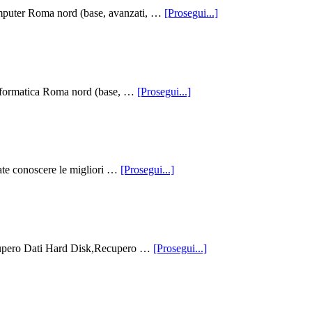
infoCorsi
omputer Roma nord (base, avanzati, …
[Prosegui...]
Di
Computer
Roma
Nord
–
Informatica
infoCorsi
 informatica Roma nord (base, …
[Prosegui...]
Parioli
Di
Informatica
Roma
Nord
–
Informatica
infoSiti
rate conoscere le migliori …
[Prosegui...]
Parioli
Roma
infoRecupero
Recupero Dati Hard Disk,Recupero …
[Prosegui...]
Dati
Hard
Disk
–
Recovery