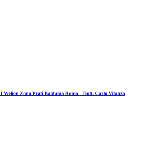
on Zona Prati Balduina Roma – Dott. Carlo Vitanza
oStudio
tistico
venzionato
n
ISALUTE,
SALUTE,
EVIMEDICAL,