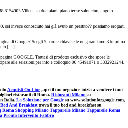
8 8154903 Villetta su due piani: piano terra: saloncino, angolo
00, sei invece conosciuto hai già avuto un prestito?? possiamo erogarti
agina di Google? Scegli 5 parole chiave e te ne garantiamo 3 in prima
uanto […]
pagina GOOGLE. Trattasi di prodotto esclusivo che sposa le
tecipare alle selezioni,per info e colloquio 06 45491071 o 3332921244.
uito
Acquisti On Line
,apri il tuo negozio e inizia a vendere i tuoi
gliori ristoranti di Roma.
Ristoranti Milano
su
n Italia.
La Soluzione per Google
su www.solutionforgoogle.com,
Bed And Breakfast
trova il tuo bed and breakfast su
g Roma
Shopping Milano
Tapparelle Milano
Tapparelle Roma
ma
Pronto Intervento Fabbro