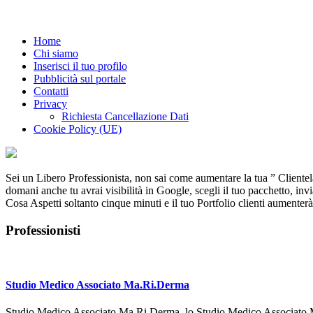
Home
Chi siamo
Inserisci il tuo profilo
Pubblicità sul portale
Contatti
Privacy
Richiesta Cancellazione Dati
Cookie Policy (UE)
Main
Content
Sei un Libero Professionista, non sai come aumentare la tua ” Clientela 
domani anche tu avrai visibilità in Google, scegli il tuo pacchetto, inviac
Cosa Aspetti soltanto cinque minuti e il tuo Portfolio clienti aumenterà
Professionisti
Studio Medico Associato Ma.Ri.Derma
Studio Medico Associato Ma.Ri.Derma, lo Studio Medico Associat