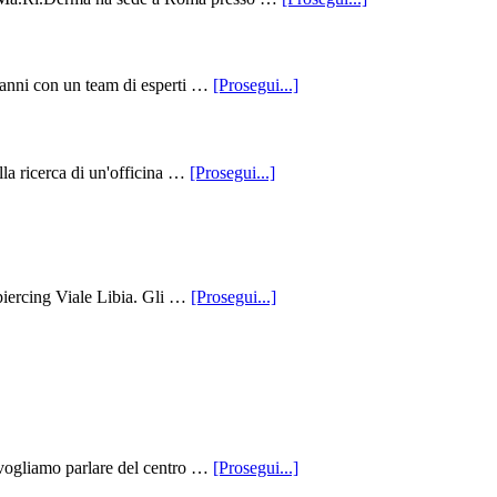
Medico
Associato
Ma.Ri.Derma
infoInvestigazioni
0 anni con un team di esperti …
[Prosegui...]
Private
A
Milano
–
infoOfficina
la ricerca di un'officina …
[Prosegui...]
IDFOX
Auto,
Meccanico
E
Gommista
Bollate
–
infoStudio
piercing Viale Libia. Gli …
[Prosegui...]
Officina
Di
Quikar
Piercing
Viale
Libia
–
Cuore
Sacro
Tattoo
infoCentro
 vogliamo parlare del centro …
[Prosegui...]
Autorizzato