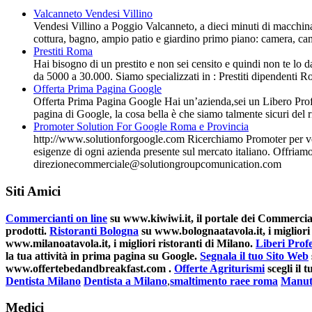
Valcanneto Vendesi Villino
Vendesi Villino a Poggio Valcanneto, a dieci minuti di macchina
cottura, bagno, ampio patio e giardino primo piano: camera, ca
Prestiti Roma
Hai bisogno di un prestito e non sei censito e quindi non te lo 
da 5000 a 30.000. Siamo specializzati in : Prestiti dipendenti R
Offerta Prima Pagina Google
Offerta Prima Pagina Google Hai un’azienda,sei un Libero Profe
pagina di Google, la cosa bella è che siamo talmente sicuri del 
Promoter Solution For Google Roma e Provincia
http://www.solutionforgoogle.com Ricerchiamo Promoter per ve
esigenze di ogni azienda presente sul mercato italiano. Offriam
direzionecommerciale@solutiongroupcomunication.com
Siti Amici
Commercianti on line
su www.kiwiwi.it, il portale dei Commerciant
prodotti.
Ristoranti Bologna
su www.bolognaatavola.it, i migliori 
www.milanoatavola.it, i migliori ristoranti di Milano.
Liberi Profe
la tua attività in prima pagina su Google.
Segnala il tuo Sito Web
www.offertebedandbreakfast.com .
Offerte Agriturismi
scegli il
Dentista Milano
Dentista a Milano
,
smaltimento raee roma
Manut
Medici