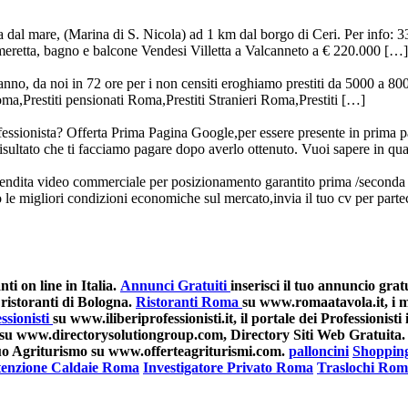
Italia
 dal mare, (Marina di S. Nicola) ad 1 km dal borgo di Ceri. Per info: 33
meretta, bagno e balcone Vendesi Villetta a Valcanneto a € 220.000 […]
danno, da noi in 72 ore per i non censiti eroghiamo prestiti da 5000 a 80
oma,Prestiti pensionati Roma,Prestiti Stranieri Roma,Prestiti […]
ssionista? Offerta Prima Pagina Google,per essere presente in prima p
risultato che ti facciamo pagare dopo averlo ottenuto. Vuoi sapere in q
ndita video commerciale per posizionamento garantito prima /seconda 
o le migliori condizioni economiche sul mercato,invia il tuo cv per par
i on line in Italia.
Annunci Gratuiti
inserisci il tuo annuncio grat
ristoranti di Bologna.
Ristoranti Roma
su www.romaatavola.it, i mi
ssionisti
su www.iliberiprofessionisti.it, il portale dei Professionisti i
su www.directorysolutiongroup.com, Directory Siti Web Gratuita.
 tuo Agriturismo su www.offerteagriturismi.com.
palloncini
Shoppin
enzione Caldaie Roma
Investigatore Privato Roma
Traslochi Ro