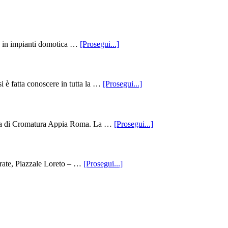
–
Carlo
DA
Studio
Vitanza
MY
Di
RE
Osteopatia
E
Santa
infoImpianti
GE
ta in impianti domotica …
[Prosegui...]
Giuliana
Domotica
Wel
Milano
Zon
–
Prat
Bellodi
Bal
infoArgentatura
i è fatta conoscere in tutta la …
[Prosegui...]
Ro
Metalli
–
Appia
Dot
Roma
Car
–
infoCromatura
upa di Cromatura Appia Roma. La …
[Prosegui...]
Vit
Roberto
Appia
Pala
Roma
–
Roberto
infoTP
brate, Piazzale Loreto – …
[Prosegui...]
Pala
Tapparelle
Città
Studi
/
Lambrate
–
New