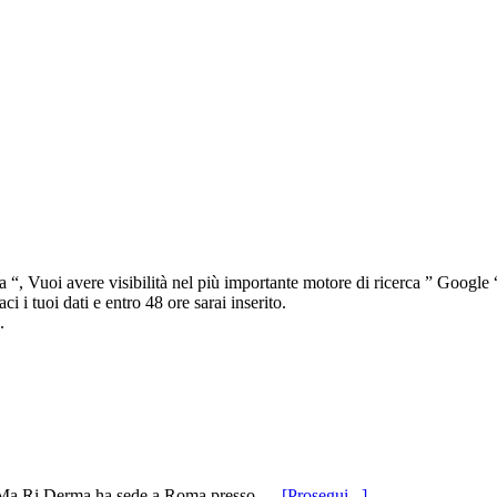
“, Vuoi avere visibilità nel più importante motore di ricerca ” Google “,
i i tuoi dati e entro 48 ore sarai inserito.
.
infoStudio
o Ma.Ri.Derma ha sede a Roma presso …
[Prosegui...]