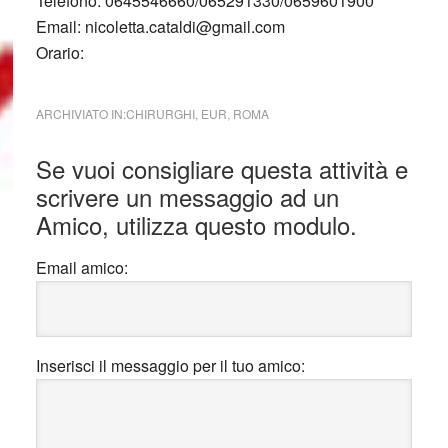
Telefono:
0645546660/065291330/0659601900
Email:
nicoletta.cataldi@gmail.com
Orario:
ARCHIVIATO IN:
CHIRURGHI
,
EUR
,
ROMA
Interazioni
Se vuoi consigliare questa attività e
del
scrivere un messaggio ad un
lettore
Amico, utilizza questo modulo.
Email amico:
Inserisci il messaggio per il tuo amico: