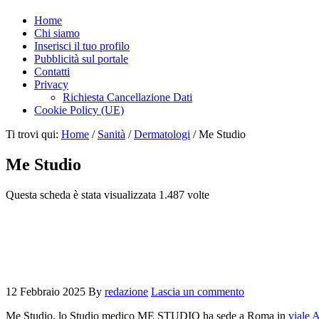
Home
Chi siamo
Inserisci il tuo profilo
Pubblicità sul portale
Contatti
Privacy
Richiesta Cancellazione Dati
Cookie Policy (UE)
Ti trovi qui:
Home
/
Sanità
/
Dermatologi
/
Me Studio
Me Studio
Questa scheda è stata visualizzata 1.487 volte
12 Febbraio 2025
By
redazione
Lascia un commento
Me Studio, lo Studio medico ME STUDIO ha sede a Roma in
viale 