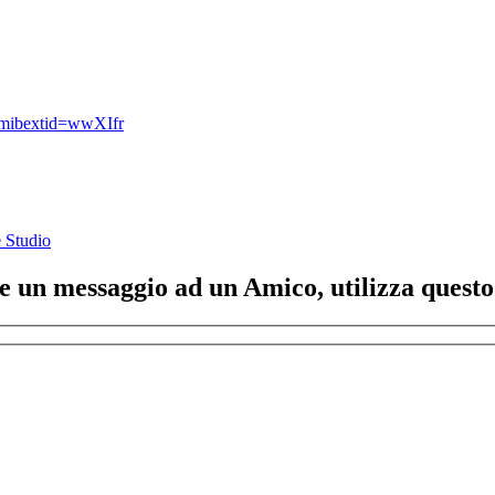
?mibextid=wwXIfr
 Studio
ere un messaggio ad un Amico, utilizza quest