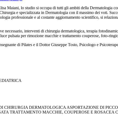
sa Maiani, lo studio si occupa di tutti gli ambiti della Dermatologia co
 Chirurgia e specializzata in Dermatologia con il massimo dei voti. Suc
ogia professionale e al costante aggiornamento scientifico, si relaziona
ve necessario, interventi di chirurgia dermatologica, terapia fotodinami
ione, luce pulsata per rimozione macchie e trattamento couperose, foto-ring
nsegnante di Pilates e il Dottor Giuseppe Tosto, Psicologo e Psicoterape
EDIATRICA
CHIRURGIA DERMATOLOGICA ASPORTAZIONE DI PICCOLE FORM
ATA TRATTAMENTO MACCHIE, COUPEROSE E ROSACEA C