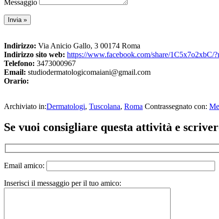
Messaggio
Indirizzo:
Via Anicio Gallo, 3 00174 Roma
Indirizzo sito web:
https://www.facebook.com/share/1C5x7o2xbC/
Telefono:
3473000967
Email:
studiodermatologicomaiani@gmail.com
Orario:
Archiviato in:
Dermatologi
,
Tuscolana
,
Roma
Contrassegnato con:
Me
Interazioni
Se vuoi consigliare questa attività e scriv
del
lettore
Email amico:
Inserisci il messaggio per il tuo amico: