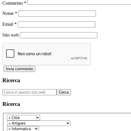
Commento
*
Nome
*
Email
*
Sito web
Barra
Ricerca
laterale
Cerca
primaria
in
questo
Ricerca
sito
web