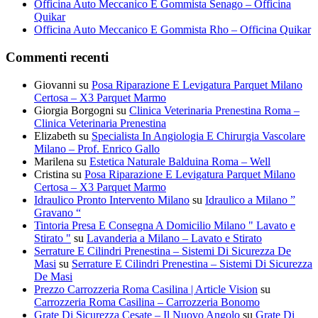
Officina Auto Meccanico E Gommista Senago – Officina
Quikar
Officina Auto Meccanico E Gommista Rho – Officina Quikar
Commenti recenti
Giovanni
su
Posa Riparazione E Levigatura Parquet Milano
Certosa – X3 Parquet Marmo
Giorgia Borgogni
su
Clinica Veterinaria Prenestina Roma –
Clinica Veterinaria Prenestina
Elizabeth
su
Specialista In Angiologia E Chirurgia Vascolare
Milano – Prof. Enrico Gallo
Marilena
su
Estetica Naturale Balduina Roma – Well
Cristina
su
Posa Riparazione E Levigatura Parquet Milano
Certosa – X3 Parquet Marmo
Idraulico Pronto Intervento Milano
su
Idraulico a Milano ”
Gravano “
Tintoria Presa E Consegna A Domicilio Milano " Lavato e
Stirato "
su
Lavanderia a Milano – Lavato e Stirato
Serrature E Cilindri Prenestina – Sistemi Di Sicurezza De
Masi
su
Serrature E Cilindri Prenestina – Sistemi Di Sicurezza
De Masi
Prezzo Carrozzeria Roma Casilina | Article Vision
su
Carrozzeria Roma Casilina – Carrozzeria Bonomo
Grate Di Sicurezza Cesate – Il Nuovo Angolo
su
Grate Di