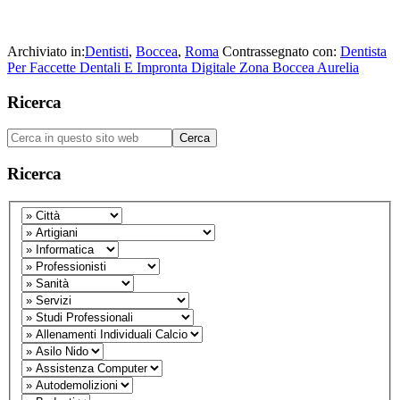
Archiviato in:
Dentisti
,
Boccea
,
Roma
Contrassegnato con:
Dentista
Per Faccette Dentali E Impronta Digitale Zona Boccea Aurelia
Barra
Ricerca
laterale
Cerca
primaria
in
questo
Ricerca
sito
web