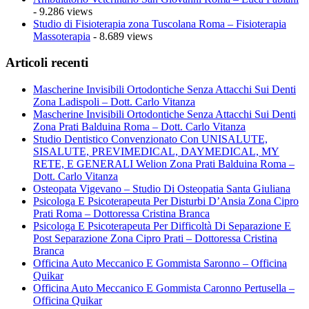
- 9.286 views
Studio di Fisioterapia zona Tuscolana Roma – Fisioterapia
Massoterapia
- 8.689 views
Articoli recenti
Mascherine Invisibili Ortodontiche Senza Attacchi Sui Denti
Zona Ladispoli – Dott. Carlo Vitanza
Mascherine Invisibili Ortodontiche Senza Attacchi Sui Denti
Zona Prati Balduina Roma – Dott. Carlo Vitanza
Studio Dentistico Convenzionato Con UNISALUTE,
SISALUTE, PREVIMEDICAL, DAYMEDICAL, MY
RETE, E GENERALI Welion Zona Prati Balduina Roma –
Dott. Carlo Vitanza
Osteopata Vigevano – Studio Di Osteopatia Santa Giuliana
Psicologa E Psicoterapeuta Per Disturbi D’Ansia Zona Cipro
Prati Roma – Dottoressa Cristina Branca
Psicologa E Psicoterapeuta Per Difficoltà Di Separazione E
Post Separazione Zona Cipro Prati – Dottoressa Cristina
Branca
Officina Auto Meccanico E Gommista Saronno – Officina
Quikar
Officina Auto Meccanico E Gommista Caronno Pertusella –
Officina Quikar