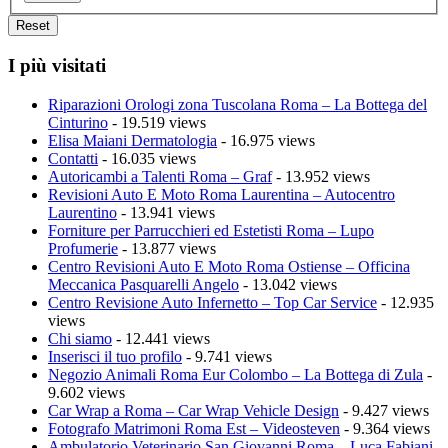
I più visitati
Riparazioni Orologi zona Tuscolana Roma – La Bottega del
Cinturino
- 19.519 views
Elisa Maiani Dermatologia
- 16.975 views
Contatti
- 16.035 views
Autoricambi a Talenti Roma – Graf
- 13.952 views
Revisioni Auto E Moto Roma Laurentina – Autocentro
Laurentino
- 13.941 views
Forniture per Parrucchieri ed Estetisti Roma – Lupo
Profumerie
- 13.877 views
Centro Revisioni Auto E Moto Roma Ostiense – Officina
Meccanica Pasquarelli Angelo
- 13.042 views
Centro Revisione Auto Infernetto – Top Car Service
- 12.935
views
Chi siamo
- 12.441 views
Inserisci il tuo profilo
- 9.741 views
Negozio Animali Roma Eur Colombo – La Bottega di Zula
-
9.602 views
Car Wrap a Roma – Car Wrap Vehicle Design
- 9.427 views
Fotografo Matrimoni Roma Est – Videosteven
- 9.364 views
Ambulatorio Veterinario San Giovanni Roma – Luca Fabiani