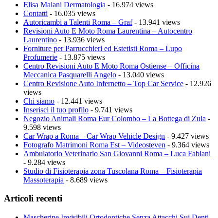
Elisa Maiani Dermatologia
- 16.974 views
Contatti
- 16.035 views
Autoricambi a Talenti Roma – Graf
- 13.941 views
Revisioni Auto E Moto Roma Laurentina – Autocentro
Laurentino
- 13.936 views
Forniture per Parrucchieri ed Estetisti Roma – Lupo
Profumerie
- 13.875 views
Centro Revisioni Auto E Moto Roma Ostiense – Officina
Meccanica Pasquarelli Angelo
- 13.040 views
Centro Revisione Auto Infernetto – Top Car Service
- 12.926
views
Chi siamo
- 12.441 views
Inserisci il tuo profilo
- 9.741 views
Negozio Animali Roma Eur Colombo – La Bottega di Zula
-
9.598 views
Car Wrap a Roma – Car Wrap Vehicle Design
- 9.427 views
Fotografo Matrimoni Roma Est – Videosteven
- 9.364 views
Ambulatorio Veterinario San Giovanni Roma – Luca Fabiani
- 9.284 views
Studio di Fisioterapia zona Tuscolana Roma – Fisioterapia
Massoterapia
- 8.689 views
Articoli recenti
Mascherine Invisibili Ortodontiche Senza Attacchi Sui Denti