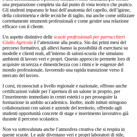
una preparazione completa sia dal punto di vista teorico che pratico.
Gli studenti imparano le basi dell’anatomia del capello, dell’igiene,
della colorimetria e delle tecniche di taglio, ma anche come utilizzare
correttamente strumenti professionali e come gestire una relazione
efficace con il cliente.
Un aspetto distintivo delle
scuole professionali per parrucchieri
Giulio Agricola
è l’attenzione alla pratica. Sin dai primi mesi del
percorso formativo, gli allievi hanno la possibilità di esercitarsi su
modelle e clienti reali, all’interno di saloni-scuola che simulano
ambienti di lavoro veri e propri. Questo approccio permette loro di
acquisire sicurezza e dimestichezza con i ritmi e le esigenze del
mondo professionale, favorendo una rapida transizione verso il
mercato del lavoro.
I corsi, riconosciuti a livello regionale e nazionale, offrono anche
certificazioni valide per l’apertura di un salone in proprio, per
l’inserimento immediato in centri estetici o per proseguire la
formazione in ambito accademico. Inoltre, molti istituti stringono
collaborazioni con saloni e aziende del territorio, offrendo agli
studenti opportunità concrete di stage e inserimento lavorativo già
durante il percorso scolastico.
Non va sottovalutata anche l’atmosfera creativa che si respira in
queste scuole. Le aule diventano veri e propri laboratori di stile,