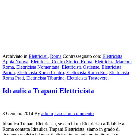
Archiviato in:
Elettricisti
,
Roma
Contrassegnato con:
Elettricista
Appia Nuova
,
Elettricista Centro Storico Roma
,
Elettricista Marconi
Roma
,
Elettricista Nomentana
,
Elettricista Ostiense
,
Elettricista
Parioli
,
Elettricista Roma Centro
,
Elettricista Roma Eur
,
Elettricista
Roma Prati
,
Elettricista Tiburtina
,
Elettricista Trastevere.
Idraulica Trapani Elettricista
8 Gennaio 2014
By
admin
Lascia un commento
Idraulica Trapani Elettricista, se cerchi un Elettricista affidabile a
Roma contatta Idraulica Trapani Elettricista, siamo in grado di
risolvere qualsiasi danno Elettrico, interveniamo in giornata e