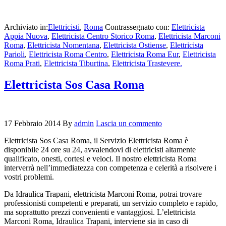
Archiviato in:
Elettricisti
,
Roma
Contrassegnato con:
Elettricista
Appia Nuova
,
Elettricista Centro Storico Roma
,
Elettricista Marconi
Roma
,
Elettricista Nomentana
,
Elettricista Ostiense
,
Elettricista
Parioli
,
Elettricista Roma Centro
,
Elettricista Roma Eur
,
Elettricista
Roma Prati
,
Elettricista Tiburtina
,
Elettricista Trastevere.
Elettricista Sos Casa Roma
17 Febbraio 2014
By
admin
Lascia un commento
Elettricista Sos Casa Roma, il Servizio Elettricista Roma è
disponibile 24 ore su 24, avvalendovi di elettricisti altamente
qualificato, onesti, cortesi e veloci. Il nostro elettricista Roma
interverrà nell’immediatezza con competenza e celerità a risolvere i
vostri problemi.
Da Idraulica Trapani, elettricista Marconi Roma, potrai trovare
professionisti competenti e preparati, un servizio completo e rapido,
ma soprattutto prezzi convenienti e vantaggiosi. L’elettricista
Marconi Roma, Idraulica Trapani, interviene sia in caso di