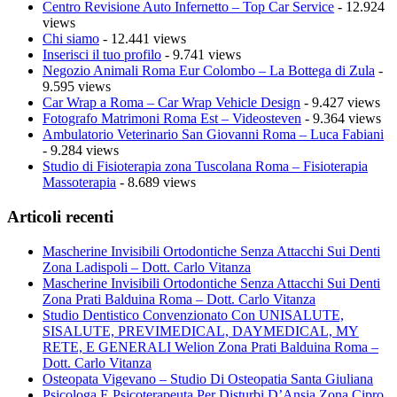
Centro Revisione Auto Infernetto – Top Car Service
- 12.924
views
Chi siamo
- 12.441 views
Inserisci il tuo profilo
- 9.741 views
Negozio Animali Roma Eur Colombo – La Bottega di Zula
-
9.595 views
Car Wrap a Roma – Car Wrap Vehicle Design
- 9.427 views
Fotografo Matrimoni Roma Est – Videosteven
- 9.364 views
Ambulatorio Veterinario San Giovanni Roma – Luca Fabiani
- 9.284 views
Studio di Fisioterapia zona Tuscolana Roma – Fisioterapia
Massoterapia
- 8.689 views
Articoli recenti
Mascherine Invisibili Ortodontiche Senza Attacchi Sui Denti
Zona Ladispoli – Dott. Carlo Vitanza
Mascherine Invisibili Ortodontiche Senza Attacchi Sui Denti
Zona Prati Balduina Roma – Dott. Carlo Vitanza
Studio Dentistico Convenzionato Con UNISALUTE,
SISALUTE, PREVIMEDICAL, DAYMEDICAL, MY
RETE, E GENERALI Welion Zona Prati Balduina Roma –
Dott. Carlo Vitanza
Osteopata Vigevano – Studio Di Osteopatia Santa Giuliana
Psicologa E Psicoterapeuta Per Disturbi D’Ansia Zona Cipro