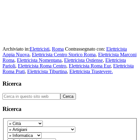
Archiviato in:
Elettricisti
,
Roma
Contrassegnato con:
Elettricista
Appia Nuova
,
Elettricista Centro Storico Roma
,
Elettricista Marconi
Roma
,
Elettricista Nomentana
,
Elettricista Ostiense
,
Elettricista
Parioli
,
Elettricista Roma Centro
,
Elettricista Roma Eur
,
Elettricista
Roma Prati
,
Elettricista Tiburtina
,
Elettricista Trastevere.
Barra
Ricerca
laterale
Cerca
primaria
in
questo
Ricerca
sito
web