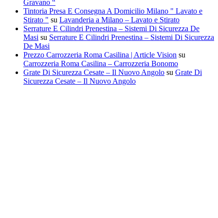
Gravano “
Tintoria Presa E Consegna A Domicilio Milano " Lavato e
Stirato "
su
Lavanderia a Milano – Lavato e Stirato
Serrature E Cilindri Prenestina – Sistemi Di Sicurezza De
Masi
su
Serrature E Cilindri Prenestina – Sistemi Di Sicurezza
De Masi
Prezzo Carrozzeria Roma Casilina | Article Vision
su
Carrozzeria Roma Casilina – Carrozzeria Bonomo
Grate Di Sicurezza Cesate – Il Nuovo Angolo
su
Grate Di
Sicurezza Cesate – Il Nuovo Angolo