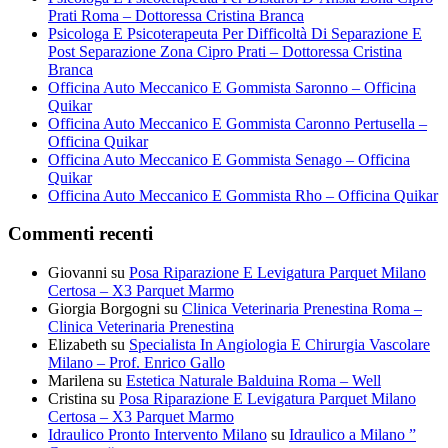
Prati Roma – Dottoressa Cristina Branca
Psicologa E Psicoterapeuta Per Difficoltà Di Separazione E
Post Separazione Zona Cipro Prati – Dottoressa Cristina
Branca
Officina Auto Meccanico E Gommista Saronno – Officina
Quikar
Officina Auto Meccanico E Gommista Caronno Pertusella –
Officina Quikar
Officina Auto Meccanico E Gommista Senago – Officina
Quikar
Officina Auto Meccanico E Gommista Rho – Officina Quikar
Commenti recenti
Giovanni
su
Posa Riparazione E Levigatura Parquet Milano
Certosa – X3 Parquet Marmo
Giorgia Borgogni
su
Clinica Veterinaria Prenestina Roma –
Clinica Veterinaria Prenestina
Elizabeth
su
Specialista In Angiologia E Chirurgia Vascolare
Milano – Prof. Enrico Gallo
Marilena
su
Estetica Naturale Balduina Roma – Well
Cristina
su
Posa Riparazione E Levigatura Parquet Milano
Certosa – X3 Parquet Marmo
Idraulico Pronto Intervento Milano
su
Idraulico a Milano ”