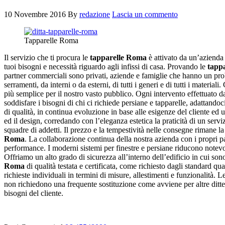
10 Novembre 2016
By
redazione
Lascia un commento
Tapparelle Roma
Il servizio che ti procura le
tapparelle Roma
è attivato da un’azienda 
tuoi bisogni e necessità riguardo agli infissi di casa. Provando le
tapp
partner commerciali sono privati, aziende e famiglie che hanno un proble
serramenti, da interni o da esterni, di tutti i generi e di tutti i materiali
più semplice per il nostro vasto pubblico. Ogni intervento effettuato da
soddisfare i bisogni di chi ci richiede persiane e tapparelle, adattandoci
di qualità, in continua evoluzione in base alle esigenze del cliente ed 
ed il design, corredando con l’eleganza estetica la praticità di un servi
squadre di addetti. Il prezzo e la tempestività nelle consegne rimane la 
Roma
. La collaborazione continua della nostra azienda con i propri 
performance. I moderni sistemi per finestre e persiane riducono notevolme
Offriamo un alto grado di sicurezza all’interno dell’edificio in cui sono 
Roma
di qualità testata e certificata, come richiesto dagli standard q
richieste individuali in termini di misure, allestimenti e funzionalità. 
non richiedono una frequente sostituzione come avviene per altre ditte.
bisogni del cliente.