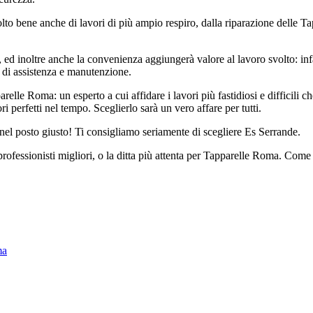
lto bene anche di lavori di più ampio respiro, dalla riparazione delle Ta
, ed inoltre anche la convenienza aggiungerà valore al lavoro svolto: infat
he di assistenza e manutenzione.
relle Roma: un esperto a cui affidare i lavori più fastidiosi e difficili c
ri perfetti nel tempo. Sceglierlo sarà un vero affare per tutti.
nel posto giusto! Ti consigliamo seriamente di scegliere Es Serrande.
ofessionisti migliori, o la ditta più attenta per Tapparelle Roma. Come fa
ma