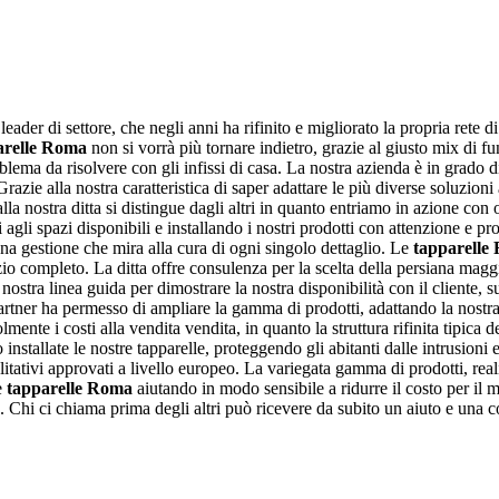
leader di settore, che negli anni ha rifinito e migliorato la propria rete
arelle Roma
non si vorrà più tornare indietro, grazie al giusto mix di f
ma da risolvere con gli infissi di casa. La nostra azienda è in grado di f
. Grazie alla nostra caratteristica di saper adattare le più diverse soluzioni 
lla nostra ditta si distingue dagli altri in quanto entriamo in azione con
 agli spazi disponibili e installando i nostri prodotti con attenzione e pr
una gestione che mira alla cura di ogni singolo dettaglio. Le
tapparelle
zio completo. La ditta offre consulenza per la scelta della persiana maggi
nostra linea guida per dimostrare la nostra disponibilità con il cliente, 
partner ha permesso di ampliare la gamma di prodotti, adattando la nostr
nte i costi alla vendita vendita, in quanto la struttura rifinita tipica d
installate le nostre tapparelle, proteggendo gli abitanti dalle intrusioni 
ualitativi approvati a livello europeo. La variegata gamma di prodotti, rea
Le
tapparelle Roma
aiutando in modo sensibile a ridurre il costo per il 
 Chi ci chiama prima degli altri può ricevere da subito un aiuto e una c