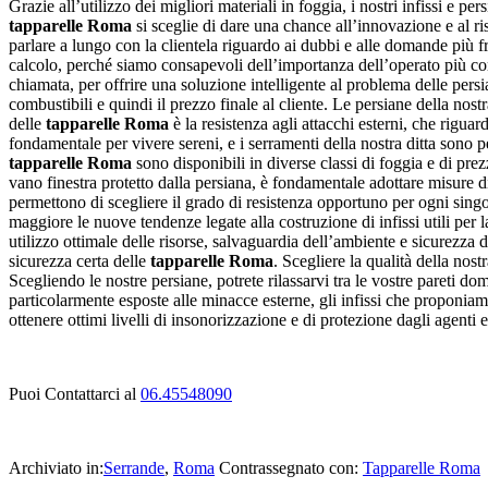
Grazie all’utilizzo dei migliori materiali in foggia, i nostri infissi e p
tapparelle Roma
si sceglie di dare una chance all’innovazione e al ri
parlare a lungo con la clientela riguardo ai dubbi e alle domande più f
calcolo, perché siamo consapevoli dell’importanza dell’operato più corre
chiamata, per offrire una soluzione intelligente al problema delle pers
combustibili e quindi il prezzo finale al cliente. Le persiane della n
delle
tapparelle Roma
è la resistenza agli attacchi esterni, che rigua
fondamentale per vivere sereni, e i serramenti della nostra ditta sono pe
tapparelle Roma
sono disponibili in diverse classi di foggia e di pre
vano finestra protetto dalla persiana, è fondamentale adottare misure d
permettono di scegliere il grado di resistenza opportuno per ogni singol
maggiore le nuove tendenze legate alla costruzione di infissi utili per l
utilizzo ottimale delle risorse, salvaguardia dell’ambiente e sicurezza d
sicurezza certa delle
tapparelle Roma
. Scegliere la qualità della nost
Scegliendo le nostre persiane, potrete rilassarvi tra le vostre pareti d
particolarmente esposte alle minacce esterne, gli infissi che proponiam
ottenere ottimi livelli di insonorizzazione e di protezione dagli agenti e
Puoi Contattarci al
06.45548090
Archiviato in:
Serrande
,
Roma
Contrassegnato con:
Tapparelle Roma