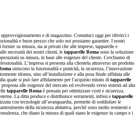
 di approvvigionamento e di magazzino. Contattaci oggi per riferirci i
unzionalità e buon prezzo che solo noi possiamo garantire. I nostri
ornire su misura, sia ai privati che alle imprese, tapparelle e
alle necessità dei nostri clienti, le
tapparelle Roma
sono la soluzione
 operazioni su misura, in base alle esigenze del cliente. Cerchiamo di
ofessionalità. L’impresa si presenta alla clientela attraverso un prodotto
 Roma
uniscono la funzionalità e praticità, la sicurezza, l’innovazione
ormente idonea, sino all’installazione e alla posa finale affidata alle
sulla quale si può fare affidamento per l’acquisto mirato di
tapparelle
a proposta alle esigenze del mercato ed evolvendo verso sistemi ad alta
elle
tapparelle Roma
è pensata per ottimizzare costi e sicurezza.
esterne. La ditta produce e distribuisce serramenti, infissi e
tapparelle
lizzata con tecnologie all’avanguardia, permette di soddisfare le
mantenimento della sicurezza abitativa, perché sono molto resistenti e
onsulenza, che diano la misura di quali siano le esigenze in campo e i