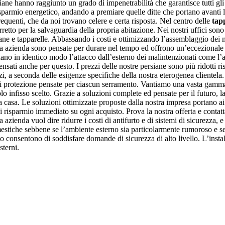
ersiane hanno raggiunto un grado di impenetrabilità che garantisce tutti gli
sparmio energetico, andando a premiare quelle ditte che portano avanti la 
requenti, che da noi trovano celere e certa risposta. Nel centro delle
tap
tto per la salvaguardia della propria abitazione. Nei nostri uffici sono 
iane e tapparelle. Abbassando i costi e ottimizzando l’assemblaggio dei m
ostra azienda sono pensate per durare nel tempo ed offrono un’eccezional
rdano in identico modo l’attacco dall’esterno dei malintenzionati come l’a
nsati anche per questo. I prezzi delle nostre persiane sono più ridotti ris
zzi, a seconda delle esigenze specifiche della nostra eterogenea clientela
i protezione pensate per ciascun serramento. Vantiamo una vasta gamma di
o infisso scelto. Grazie a soluzioni complete ed pensate per il futuro, la
a casa. Le soluzioni ottimizzate proposte dalla nostra impresa portano ai 
i risparmio immediato su ogni acquisto. Prova la nostra offerta e contatta
ra azienda vuol dire ridurre i costi di antifurto e di sistemi di sicurezza, 
omestiche sebbene se l’ambiente esterno sia particolarmente rumoroso e se 
o consentono di soddisfare domande di sicurezza di alto livello. L’insta
sterni.