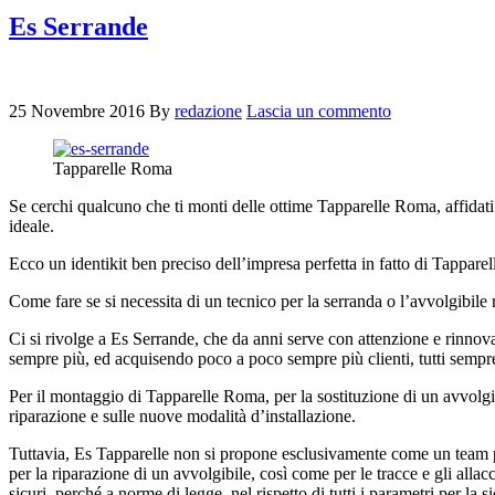
Es Serrande
25 Novembre 2016
By
redazione
Lascia un commento
Tapparelle Roma
Se cerchi qualcuno che ti monti delle ottime Tapparelle Roma, affidati 
ideale.
Ecco un identikit ben preciso dell’impresa perfetta in fatto di Tappar
Come fare se si necessita di un tecnico per la serranda o l’avvolgibile
Ci si rivolge a Es Serrande, che da anni serve con attenzione e rinnova
sempre più, ed acquisendo poco a poco sempre più clienti, tutti sempre 
Per il montaggio di Tapparelle Roma, per la sostituzione di un avvolgib
riparazione e sulle nuove modalità d’installazione.
Tuttavia, Es Tapparelle non si propone esclusivamente come un team pe
per la riparazione di un avvolgibile, così come per le tracce e gli allacc
sicuri, perché a norme di legge, nel rispetto di tutti i parametri per la s