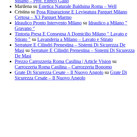
Milano – Prof. Enrico Gallo
Marilena
su
Estetica Naturale Balduina Roma – Well
Cristina
su
Posa Riparazione E Levigatura Parquet Milano
Certosa – X3 Parquet Marmo
Idraulico Pronto Intervento Milano
su
Idraulico a Milano ”
Gravano “
Tintoria Presa E Consegna A Domicilio Milano " Lavato e
Stirato "
su
Lavanderia a Milano – Lavato e Stirato
Serrature E Cilindri Prenestina – Sistemi Di Sicurezza De
Masi
su
Serrature E Cilindri Prenestina – Sistemi Di Sicurezza
De Masi
Prezzo Carrozzeria Roma Casilina | Article Vision
su
Carrozzeria Roma Casilina – Carrozzeria Bonomo
Grate Di Sicurezza Cesate – Il Nuovo Angolo
su
Grate Di
Sicurezza Cesate – Il Nuovo Angolo