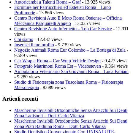
Autoricambi a Talenti Roma – Graf
- 13.925 views
Forniture per Parrucchieri ed Estetisti Roma – Lupo
Profumerie
- 13.866 views
Centro Revisioni Auto E Moto Roma Ostiense – Officina
Meccanica Pasquarelli Angelo
- 13.035 views
Centro Revisione Auto Infernetto – Top Car Service
- 12.911
views
Chi siamo
- 12.437 views
Inserisci il tuo profilo
- 9.739 views
Negozio Animali Roma Eur Colombo – La Bottega di Zula
-
9.589 views
Car Wrap a Roma – Car Wrap Vehicle Design
- 9.427 views
Fotografo Matrimoni Roma Est – Videosteven
- 9.364 views
Ambulatorio Veterinario San Giovanni Roma – Luca Fabiani
- 9.280 views
Studio di Fisioterapia zona Tuscolana Roma – Fisioterapia
Massoterapia
- 8.689 views
Articoli recenti
Mascherine Invisibili Ortodontiche Senza Attacchi Sui Denti
Zona Ladispoli – Dott. Carlo Vitanza
Mascherine Invisibili Ortodontiche Senza Attacchi Sui Denti
Zona Prati Balduina Roma – Dott. Carlo Vitanza
Studio Dentistico Convenzionato Con UNISALUTE,