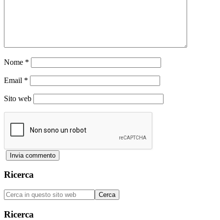
Nome
*
Email
*
Sito web
Barra
Ricerca
laterale
Cerca
primaria
in
questo
Ricerca
sito