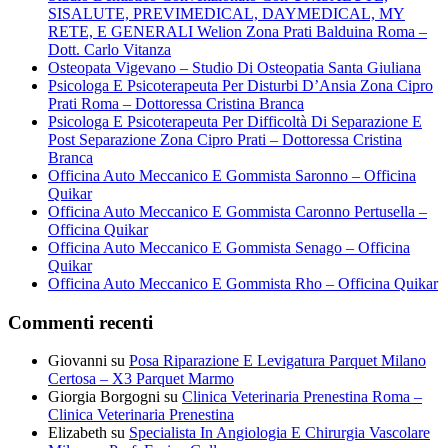
SISALUTE, PREVIMEDICAL, DAYMEDICAL, MY
RETE, E GENERALI Welion Zona Prati Balduina Roma –
Dott. Carlo Vitanza
Osteopata Vigevano – Studio Di Osteopatia Santa Giuliana
Psicologa E Psicoterapeuta Per Disturbi D’Ansia Zona Cipro
Prati Roma – Dottoressa Cristina Branca
Psicologa E Psicoterapeuta Per Difficoltà Di Separazione E
Post Separazione Zona Cipro Prati – Dottoressa Cristina
Branca
Officina Auto Meccanico E Gommista Saronno – Officina
Quikar
Officina Auto Meccanico E Gommista Caronno Pertusella –
Officina Quikar
Officina Auto Meccanico E Gommista Senago – Officina
Quikar
Officina Auto Meccanico E Gommista Rho – Officina Quikar
Commenti recenti
Giovanni
su
Posa Riparazione E Levigatura Parquet Milano
Certosa – X3 Parquet Marmo
Giorgia Borgogni
su
Clinica Veterinaria Prenestina Roma –
Clinica Veterinaria Prenestina
Elizabeth
su
Specialista In Angiologia E Chirurgia Vascolare