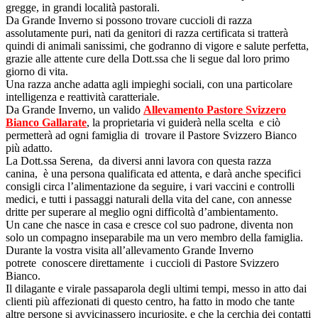
gregge, in grandi località pastorali.
Da Grande Inverno si possono trovare cuccioli di razza
assolutamente puri, nati da genitori di razza certificata si tratterà
quindi di animali sanissimi, che godranno di vigore e salute perfetta,
grazie alle attente cure della Dott.ssa che li segue dal loro primo
giorno di vita.
Una razza anche adatta agli impieghi sociali, con una particolare
intelligenza e reattività caratteriale.
Da Grande Inverno, un valido
Allevamento Pastore Svizzero
Bianco Gallarate
, la proprietaria vi guiderà nella scelta e ciò
permetterà ad ogni famiglia di trovare il Pastore Svizzero Bianco
più adatto.
La Dott.ssa Serena, da diversi anni lavora con questa razza
canina, è una persona qualificata ed attenta, e darà anche specifici
consigli circa l’alimentazione da seguire, i vari vaccini e controlli
medici, e tutti i passaggi naturali della vita del cane, con annesse
dritte per superare al meglio ogni difficoltà d’ambientamento.
Un cane che nasce in casa e cresce col suo padrone, diventa non
solo un compagno inseparabile ma un vero membro della famiglia.
Durante la vostra visita all’allevamento Grande Inverno
potrete conoscere direttamente i cuccioli di Pastore Svizzero
Bianco.
Il dilagante e virale passaparola degli ultimi tempi, messo in atto dai
clienti più affezionati di questo centro, ha fatto in modo che tante
altre persone si avvicinassero incuriosite, e che la cerchia dei contatti