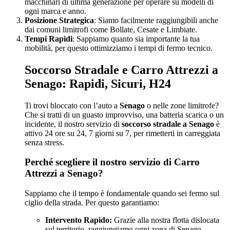
macchinari di ultima generazione per operare su modelli di
ogni marca e anno.
Posizione Strategica
: Siamo facilmente raggiungibili anche
dai comuni limitrofi come Bollate, Cesate e Limbiate.
Tempi Rapidi
: Sappiamo quanto sia importante la tua
mobilità, per questo ottimizziamo i tempi di fermo tecnico.
Soccorso Stradale e Carro Attrezzi a
Senago: Rapidi, Sicuri, H24
Ti trovi bloccato con l’auto a
Senago
o nelle zone limitrofe?
Che si tratti di un guasto improvviso, una batteria scarica o un
incidente, il nostro servizio di
soccorso stradale a Senago
è
attivo 24 ore su 24, 7 giorni su 7, per rimetterti in carreggiata
senza stress.
Perché scegliere il nostro servizio di Carro
Attrezzi a Senago?
Sappiamo che il tempo è fondamentale quando sei fermo sul
ciglio della strada. Per questo garantiamo:
Intervento Rapido:
Grazie alla nostra flotta dislocata
sul territorio, raggiungiamo ogni zona di Senago