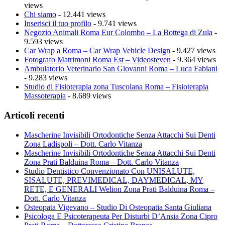
views
Chi siamo
- 12.441 views
Inserisci il tuo profilo
- 9.741 views
Negozio Animali Roma Eur Colombo – La Bottega di Zula
-
9.593 views
Car Wrap a Roma – Car Wrap Vehicle Design
- 9.427 views
Fotografo Matrimoni Roma Est – Videosteven
- 9.364 views
Ambulatorio Veterinario San Giovanni Roma – Luca Fabiani
- 9.283 views
Studio di Fisioterapia zona Tuscolana Roma – Fisioterapia
Massoterapia
- 8.689 views
Articoli recenti
Mascherine Invisibili Ortodontiche Senza Attacchi Sui Denti
Zona Ladispoli – Dott. Carlo Vitanza
Mascherine Invisibili Ortodontiche Senza Attacchi Sui Denti
Zona Prati Balduina Roma – Dott. Carlo Vitanza
Studio Dentistico Convenzionato Con UNISALUTE,
SISALUTE, PREVIMEDICAL, DAYMEDICAL, MY
RETE, E GENERALI Welion Zona Prati Balduina Roma –
Dott. Carlo Vitanza
Osteopata Vigevano – Studio Di Osteopatia Santa Giuliana
Psicologa E Psicoterapeuta Per Disturbi D’Ansia Zona Cipro