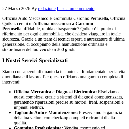
27 Marzo 2026
By
redazione
Lascia un commento
Officina Auto Meccanico E Gommista Caronno Pertusella, Officina
Quikar, cerchi un’
officina meccanica a Caronno
Pertusella
affidabile, rapida e trasparente? Quikar è il punto di
riferimento per ogni automobilista che desidera viaggiare in totale
sicurezza. Grazie a un team di tecnici esperti e attrezzature di ultima
generazione, ci occupiamo della manutenzione ordinaria e
straordinaria del tuo veicolo a 360 gradi.
I Nostri Servizi Specializzati
Siamo consapevoli di quanto la tua auto sia fondamentale per la vita
quotidiana e il lavoro. Per questo offriamo una gamma completa di
interventi:
Officina Meccanica e Diagnosi Elettronica:
Risolviamo
guasti complessi grazie a sistemi di diagnosi computerizzata,
garantendo riparazioni precise su motori, freni, sospensioni e
impianti elettrici.
Tagliando Auto e Manutenzione:
Preserviamo la garanzia
della tua vettura con check-up completi e ricambi di alta
qualità.
Gommista Professionista:
Vendita, montaggio ed