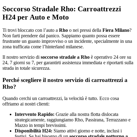
Soccorso Stradale Rho: Carroattrezzi
H24 per Auto e Moto
Ti trovi bloccato con l’auto a
Rho
o nei pressi della
Fiera Milano
?
Non farti prendere dal panico. Sappiamo quanto possa essere
frustrante un guasto improvviso o un incidente, specialmente in una
zona trafficata come l’hinterland milanese.
Il nostro servizio di
soccorso stradale a Rho
è operativo 24 ore su
24, 7 giorni su 7, per garantirti assistenza immediata e riportarti sulla
strada in totale sicurezza.
Perché scegliere il nostro servizio di carroattrezzi a
Rho?
Quando cerchi un carroattrezzi, la velocità è tutto. Ecco cosa
offriamo ai nostri clienti:
Intervento Rapido:
Grazie alla nostra flotta dislocata
strategicamente, raggiungiamo Rho, Passirana, Terrazzano e
Mazzo in tempi brevissimi.
Disponibilità H24:
Siamo attivi giorno e notte, inclusi i
festivi. Se hai bisogno di un
soccorso stradale notturno a