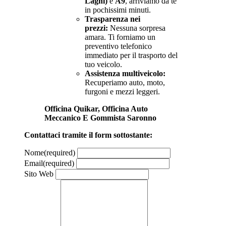
Laghi)
e
A9
, arriviamo da te
in pochissimi minuti.
Trasparenza nei
prezzi:
Nessuna sorpresa
amara. Ti forniamo un
preventivo telefonico
immediato per il trasporto del
tuo veicolo.
Assistenza multiveicolo:
Recuperiamo auto, moto,
furgoni e mezzi leggeri.
Officina Quikar, Officina Auto
Meccanico E Gommista Saronno
Contattaci tramite il form sottostante:
Nome
(required)
Email
(required)
Sito Web