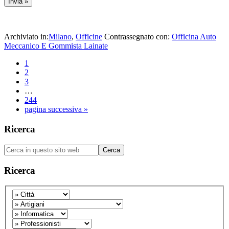
Archiviato in:
Milano
,
Officine
Contrassegnato con:
Officina Auto
Meccanico E Gommista Lainate
Pagina
1
Pagina
2
Pagina
3
Pagine
…
interim
Pagina
244
omesse
Vai
pagina successiva »
alla
Barra
Ricerca
laterale
Cerca
primaria
in
questo
Ricerca
sito
web