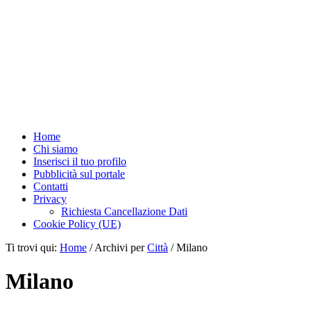
Home
Chi siamo
Inserisci il tuo profilo
Pubblicità sul portale
Contatti
Privacy
Richiesta Cancellazione Dati
Cookie Policy (UE)
Ti trovi qui:
Home
/
Archivi per
Città
/
Milano
Milano