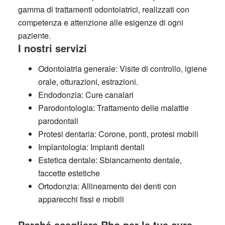
gamma di trattamenti odontoiatrici, realizzati con
competenza e attenzione alle esigenze di ogni
paziente.
I nostri servizi
Odontoiatria generale:
Visite di controllo, igiene
orale, otturazioni, estrazioni.
Endodonzia:
Cure canalari
Parodontologia:
Trattamento delle malattie
parodontali
Protesi dentaria:
Corone, ponti, protesi mobili
Implantologia:
Impianti dentali
Estetica dentale:
Sbiancamento dentale,
faccette estetiche
Ortodonzia:
Allineamento dei denti con
apparecchi fissi e mobili
Perché scegliere Rho per le tue cure