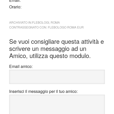
Email:
Orario:
ARCHIVIATO IN:
FLEBOLOGI
,
ROMA
CONTRASSEGNATO CON:
FLEBOLOGO ROMA EUR
Interazioni
Se vuoi consigliare questa attività e
del
scrivere un messaggio ad un
lettore
Amico, utilizza questo modulo.
Email amico:
Inserisci il messaggio per il tuo amico: