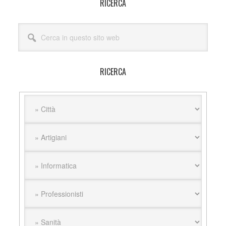
Barra
RICERCA
laterale
Cerca
primaria
in
questo
sito
RICERCA
web