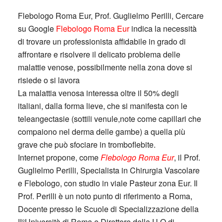
Flebologo Roma Eur, Prof. Guglielmo Perilli, Cercare
su Google
Flebologo Roma Eur
indica la necessità
di trovare un professionista affidabile in grado di
affrontare e risolvere il delicato problema delle
malattie venose, possibilmente nella zona dove si
risiede o si lavora
La malattia venosa interessa oltre il 50% degli
italiani, dalla forma lieve, che si manifesta con le
teleangectasie (sottili venule,note come capillari che
compaiono nel derma delle gambe) a quella più
grave che può sfociare in tromboflebite.
Internet propone, come
Flebologo Roma Eur
, il Prof.
Guglielmo Perilli, Specialista in Chirurgia Vascolare
e Flebologo, con studio in viale Pasteur zona Eur. Il
Prof. Perilli è un noto punto di riferimento a Roma,
Docente presso le Scuole di Specializzazione della
II°Università di Roma e Direttore della U.O.di