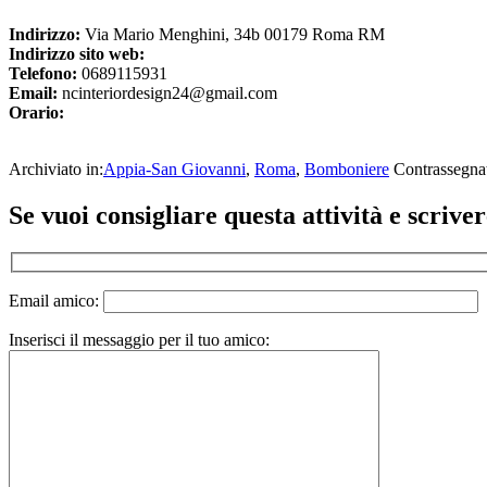
Indirizzo:
Via Mario Menghini, 34b 00179 Roma RM
Indirizzo sito web:
Telefono:
0689115931
Email:
ncinteriordesign24@gmail.com
Orario:
Archiviato in:
Appia-San Giovanni
,
Roma
,
Bomboniere
Contrassegna
Interazioni
Se vuoi consigliare questa attività e scriv
del
lettore
Email amico:
Inserisci il messaggio per il tuo amico: