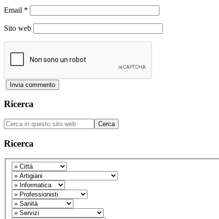
Email
*
Sito web
Barra
Ricerca
laterale
Cerca
primaria
in
questo
Ricerca
sito
web