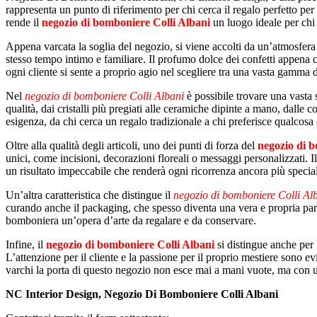
rappresenta un punto di riferimento per chi cerca il regalo perfetto pe
rende il
negozio di bomboniere Colli Albani
un luogo ideale per chi 
Appena varcata la soglia del negozio, si viene accolti da un’atmosfera
stesso tempo intimo e familiare. Il profumo dolce dei confetti appena 
ogni cliente si sente a proprio agio nel scegliere tra una vasta gamma di
Nel
negozio di bomboniere Colli Albani
è possibile trovare una vasta 
qualità, dai cristalli più pregiati alle ceramiche dipinte a mano, dalle c
esigenza, da chi cerca un regalo tradizionale a chi preferisce qualcos
Oltre alla qualità degli articoli, uno dei punti di forza del
negozio di b
unici, come incisioni, decorazioni floreali o messaggi personalizzati. I
un risultato impeccabile che renderà ogni ricorrenza ancora più specia
Un’altra caratteristica che distingue il
negozio di bomboniere Colli Al
curando anche il packaging, che spesso diventa una vera e propria parte d
bomboniera un’opera d’arte da regalare e da conservare.
Infine, il
negozio di bomboniere Colli Albani
si distingue anche per 
L’attenzione per il cliente e la passione per il proprio mestiere sono
varchi la porta di questo negozio non esce mai a mani vuote, ma con un 
NC Interior Design, Negozio Di Bomboniere Colli Albani