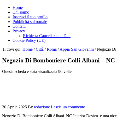
Home
Chi siamo
Inserisci il tuo profilo
Pubblicità sul portale
Contatti
Privacy
Richiesta Cancellazione Dati
Cookie Policy (UE)
Ti trovi qui:
Home
/
Città
/
Roma
/
Appia-San Giovanni
/
Negozio Di 
Negozio Di Bomboniere Colli Albani – NC 
Questa scheda è stata visualizzata 90 volte
30 Aprile 2025
By
redazione
Lascia un commento
Negozio Di Bomboniere Colli Albani, NC Interior Design, è una piccola