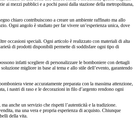
ie ai mezzi pubblici e a pochi passi dalla stazione della metropolitana,
 legno chiaro contribuiscono a creare un ambiente raffinato ma allo
ozio. Ogni angolo è studiato per far vivere un’esperienza unica, dove
e occasioni speciali. Ogni articolo è realizzato con materiali di alta
varietà di prodotti disponibili permette di soddisfare ogni tipo di
i possono infatti scegliere di personalizzare le bomboniere con dettagli
 soluzione migliore in base al tema e allo stile dell’evento, garantendo
i bomboniera viene accuratamente preparata con la massima attenzione,
ta, i nastri di raso e le decorazioni in filo d’argento rendono ogni
, ma anche un servizio che rispetti l’autenticità e la tradizione.
i vendita, ma una vera e propria esperienza di acquisto. Chiunque
lli della vita.