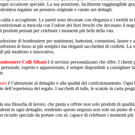
r ogni occasione speciale. La sua posizione, facilmente raggiungibile graz
desidera regalare un pensiero originale e curato nei dettagli.
 calda e accogliente. Le pareti sono decorate con eleganza e i mobili in
confezionati si mescola con l’odore dei fiori freschi che decorano il neg
 prodotti pensati per celebrare i momenti più belli della vita.
selezione di bomboniere per matrimoni, battesimi, comunioni, lauree e altr
onfezioni di lusso ai più semplici ma eleganti sacchettini di confetti. La 
a di più moderno e innovativo.
omboniere Colli Albani
è il servizio personalizzato che offre. I client
l personale, esperto e appassionato, è sempre disponibile a consigliare la
le.
bani
è l’attenzione al dettaglio e alla qualità del confezionamento. Ogn
ell’esperienza del regalo. I sacchetti di tulle, le scatole in carta pregia
la sua filosofia di lavoro, che punta a offrire non solo prodotti di qualità
 evidenti in ogni dettaglio, rendendo questo negozio non solo un punto d
ricordo speciale da portare con sé, capace di celebrare i momenti più be