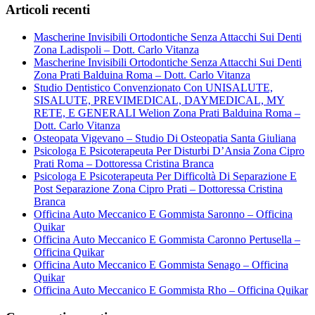
Articoli recenti
Mascherine Invisibili Ortodontiche Senza Attacchi Sui Denti
Zona Ladispoli – Dott. Carlo Vitanza
Mascherine Invisibili Ortodontiche Senza Attacchi Sui Denti
Zona Prati Balduina Roma – Dott. Carlo Vitanza
Studio Dentistico Convenzionato Con UNISALUTE,
SISALUTE, PREVIMEDICAL, DAYMEDICAL, MY
RETE, E GENERALI Welion Zona Prati Balduina Roma –
Dott. Carlo Vitanza
Osteopata Vigevano – Studio Di Osteopatia Santa Giuliana
Psicologa E Psicoterapeuta Per Disturbi D’Ansia Zona Cipro
Prati Roma – Dottoressa Cristina Branca
Psicologa E Psicoterapeuta Per Difficoltà Di Separazione E
Post Separazione Zona Cipro Prati – Dottoressa Cristina
Branca
Officina Auto Meccanico E Gommista Saronno – Officina
Quikar
Officina Auto Meccanico E Gommista Caronno Pertusella –
Officina Quikar
Officina Auto Meccanico E Gommista Senago – Officina
Quikar
Officina Auto Meccanico E Gommista Rho – Officina Quikar