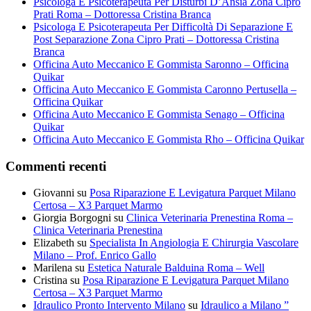
Psicologa E Psicoterapeuta Per Disturbi D’Ansia Zona Cipro
Prati Roma – Dottoressa Cristina Branca
Psicologa E Psicoterapeuta Per Difficoltà Di Separazione E
Post Separazione Zona Cipro Prati – Dottoressa Cristina
Branca
Officina Auto Meccanico E Gommista Saronno – Officina
Quikar
Officina Auto Meccanico E Gommista Caronno Pertusella –
Officina Quikar
Officina Auto Meccanico E Gommista Senago – Officina
Quikar
Officina Auto Meccanico E Gommista Rho – Officina Quikar
Commenti recenti
Giovanni
su
Posa Riparazione E Levigatura Parquet Milano
Certosa – X3 Parquet Marmo
Giorgia Borgogni
su
Clinica Veterinaria Prenestina Roma –
Clinica Veterinaria Prenestina
Elizabeth
su
Specialista In Angiologia E Chirurgia Vascolare
Milano – Prof. Enrico Gallo
Marilena
su
Estetica Naturale Balduina Roma – Well
Cristina
su
Posa Riparazione E Levigatura Parquet Milano
Certosa – X3 Parquet Marmo
Idraulico Pronto Intervento Milano
su
Idraulico a Milano ”