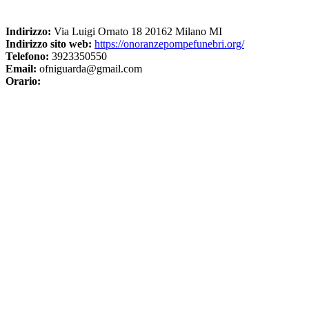
Indirizzo:
Via Luigi Ornato 18 20162 Milano MI
Indirizzo sito web:
https://onoranzepompefunebri.org/
Telefono:
3923350550
Email:
ofniguarda@gmail.com
Orario: