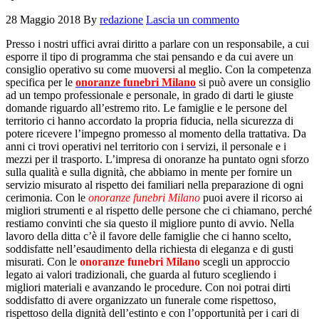
28 Maggio 2018
By
redazione
Lascia un commento
Presso i nostri uffici avrai diritto a parlare con un responsabile, a cui
esporre il tipo di programma che stai pensando e da cui avere un
consiglio operativo su come muoversi al meglio. Con la competenza
specifica per le
onoranze funebri Milano
si può avere un consiglio
ad un tempo professionale e personale, in grado di darti le giuste
domande riguardo all’estremo rito. Le famiglie e le persone del
territorio ci hanno accordato la propria fiducia, nella sicurezza di
potere ricevere l’impegno promesso al momento della trattativa. Da
anni ci trovi operativi nel territorio con i servizi, il personale e i
mezzi per il trasporto. L’impresa di onoranze ha puntato ogni sforzo
sulla qualità e sulla dignità, che abbiamo in mente per fornire un
servizio misurato al rispetto dei familiari nella preparazione di ogni
cerimonia. Con le
onoranze funebri Milano
puoi avere il ricorso ai
migliori strumenti e al rispetto delle persone che ci chiamano, perché
restiamo convinti che sia questo il migliore punto di avvio. Nella
lavoro della ditta c’è il favore delle famiglie che ci hanno scelto,
soddisfatte nell’esaudimento della richiesta di eleganza e di gusti
misurati. Con le
onoranze funebri Milano
scegli un approccio
legato ai valori tradizionali, che guarda al futuro scegliendo i
migliori materiali e avanzando le procedure. Con noi potrai dirti
soddisfatto di avere organizzato un funerale come rispettoso,
rispettoso della dignità dell’estinto e con l’opportunità per i cari di