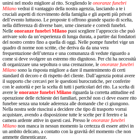
unirsi nel modo migliore al rito. Scegliendo le
onoranze funebri
Milano
vedrai il vantaggio della nostra agenzia, lasciando a te i
cruciali aspetti di ricevimento della famiglia e gli aspetti più privati
dell’evento luttuoso. Le proposte ti offrono grande spazio di scelta,
nella differenza di diverse bare, urne cinerarie e corredi funebri.
Nelle
onoranze funebri Milano
puoi scegliere l’approccio che può
arrivare solo da un’esperienza di lunga durata, a partire dai fondatori
del nostro centro fino a quella di oggi. Nelle pompe funebri vige un
quadro di norme non scritte, che deriva da da una vera
frequentazione dell’utenza e una comunanza di vedute riguardo a
come si deve svolgere un estremo rito dignitoso. Per chi ha necessità
di organizzare una sepoltura o una cremazione, le
onoranze funebri
Milano
sono la risposta migliore a dare il mantenimento di certi
standard di decoro e di rispetto del cliente. Dall’agenzia potrai avere
il supporto che cercavi per le questioni burocratiche, per conferire
con le autorità e per la scelta di tutti i particolari del rito. La scelta di
avere le
onoranze funebri Milano
riguarda la corretta attitudine ed
operazione delle richieste dei familiari, perché non ci deve essere rito
funebre senza una totale aderenza alle domande che ci giungono.
Nella nostra sede riuscirai a decidere che tipo di trasporto vorrai
acquistare, avendo a disposizione tutte le scelte per il feretro e la
camera ardente attive in questi casi. Presso le
onoranze funebri
Milano
non manca in nessun momento la certezza di essere attivi in
un ambito delicato, a contatto con la gravità del momento che non
ammette dimenticanze.