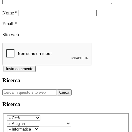
Nome
*
Email
*
Sito web
Barra
Ricerca
laterale
Cerca
primaria
in
questo
Ricerca
sito
web