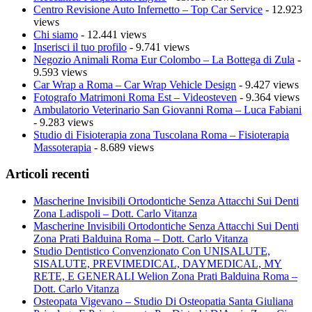
Centro Revisione Auto Infernetto – Top Car Service
- 12.923
views
Chi siamo
- 12.441 views
Inserisci il tuo profilo
- 9.741 views
Negozio Animali Roma Eur Colombo – La Bottega di Zula
-
9.593 views
Car Wrap a Roma – Car Wrap Vehicle Design
- 9.427 views
Fotografo Matrimoni Roma Est – Videosteven
- 9.364 views
Ambulatorio Veterinario San Giovanni Roma – Luca Fabiani
- 9.283 views
Studio di Fisioterapia zona Tuscolana Roma – Fisioterapia
Massoterapia
- 8.689 views
Articoli recenti
Mascherine Invisibili Ortodontiche Senza Attacchi Sui Denti
Zona Ladispoli – Dott. Carlo Vitanza
Mascherine Invisibili Ortodontiche Senza Attacchi Sui Denti
Zona Prati Balduina Roma – Dott. Carlo Vitanza
Studio Dentistico Convenzionato Con UNISALUTE,
SISALUTE, PREVIMEDICAL, DAYMEDICAL, MY
RETE, E GENERALI Welion Zona Prati Balduina Roma –
Dott. Carlo Vitanza
Osteopata Vigevano – Studio Di Osteopatia Santa Giuliana