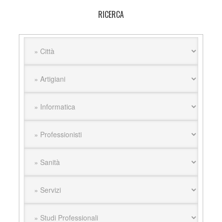
sito
RICERCA
web