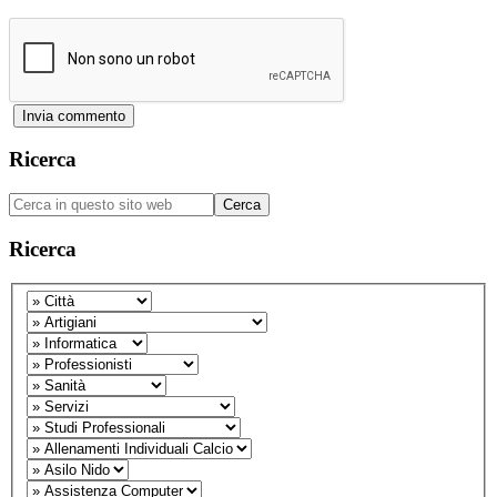
Barra
Ricerca
laterale
Cerca
primaria
in
questo
Ricerca
sito
web