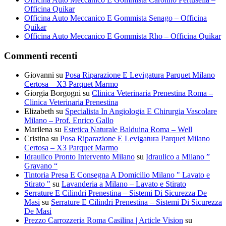
Officina Quikar
Officina Auto Meccanico E Gommista Senago – Officina
Quikar
Officina Auto Meccanico E Gommista Rho – Officina Quikar
Commenti recenti
Giovanni
su
Posa Riparazione E Levigatura Parquet Milano
Certosa – X3 Parquet Marmo
Giorgia Borgogni
su
Clinica Veterinaria Prenestina Roma –
Clinica Veterinaria Prenestina
Elizabeth
su
Specialista In Angiologia E Chirurgia Vascolare
Milano – Prof. Enrico Gallo
Marilena
su
Estetica Naturale Balduina Roma – Well
Cristina
su
Posa Riparazione E Levigatura Parquet Milano
Certosa – X3 Parquet Marmo
Idraulico Pronto Intervento Milano
su
Idraulico a Milano ”
Gravano “
Tintoria Presa E Consegna A Domicilio Milano " Lavato e
Stirato "
su
Lavanderia a Milano – Lavato e Stirato
Serrature E Cilindri Prenestina – Sistemi Di Sicurezza De
Masi
su
Serrature E Cilindri Prenestina – Sistemi Di Sicurezza
De Masi
Prezzo Carrozzeria Roma Casilina | Article Vision
su