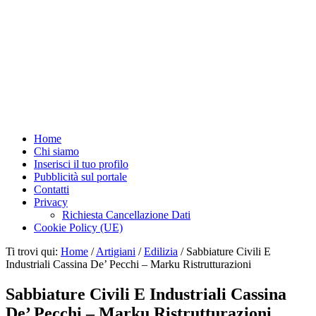
Home
Chi siamo
Inserisci il tuo profilo
Pubblicità sul portale
Contatti
Privacy
Richiesta Cancellazione Dati
Cookie Policy (UE)
Ti trovi qui:
Home
/
Artigiani
/
Edilizia
/
Sabbiature Civili E
Industriali Cassina De’ Pecchi – Marku Ristrutturazioni
Sabbiature Civili E Industriali Cassina
De’ Pecchi – Marku Ristrutturazioni