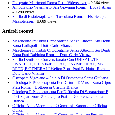
Fotografo Matrimoni Roma Est – Videosteven
- 9.364 views
Ambulatorio Veterinario San Giovanni Roma – Luca Fabiani
- 9.280 views
Studio di Fisioterapia zona Tuscolana Roma – Fisioterapia
Massoterapia
- 8.689 views
Articoli recenti
Mascherine Invisibili Ortodontiche Senza Attacchi Sui Denti
Zona Ladispoli – Dott. Carlo Vitanza
Mascherine Invisibili Ortodontiche Senza Attacchi Sui Denti
Zona Prati Balduina Roma – Dott. Carlo Vitanza
Studio Dentistico Convenzionato Con UNISALUTE,
SISALUTE, PREVIMEDICAL, DAYMEDICAL, MY
RETE, E GENERALI Welion Zona Prati Balduina Roma –
Dott. Carlo Vitanza
Osteopata Vigevano – Studio Di Osteopatia Santa Giuliana
Psicologa E Psicoterapeuta Per Disturbi D’Ansia Zona Cipro
Prati Roma – Dottoressa Cristina Branca
Psicologa E Psicoterapeuta Per Difficoltà Di Separazione E
Post Separazione Zona Cipro Prati – Dottoressa Cristina
Branca
Officina Auto Meccanico E Gommista Saronno – Officina
Quikar
Officina Auto Meccanico E Gommista Caronno Pertusella –