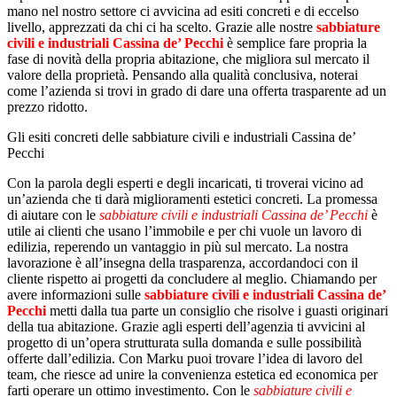
mano nel nostro settore ci avvicina ad esiti concreti e di eccelso
livello, apprezzati da chi ci ha scelto. Grazie alle nostre
sabbiature
civili e industriali Cassina de’ Pecchi
è semplice fare propria la
fase di novità della propria abitazione, che migliora sul mercato il
valore della proprietà. Pensando alla qualità conclusiva, noterai
come l’azienda si trovi in grado di dare una offerta trasparente ad un
prezzo ridotto.
Gli esiti concreti delle sabbiature civili e industriali Cassina de’
Pecchi
Con la parola degli esperti e degli incaricati, ti troverai vicino ad
un’azienda che ti darà miglioramenti estetici concreti. La promessa
di aiutare con le
sabbiature civili e industriali Cassina de’ Pecchi
è
utile ai clienti che usano l’immobile e per chi vuole un lavoro di
edilizia, reperendo un vantaggio in più sul mercato. La nostra
lavorazione è all’insegna della trasparenza, accordandoci con il
cliente rispetto ai progetti da concludere al meglio. Chiamando per
avere informazioni sulle
sabbiature civili e industriali Cassina de’
Pecchi
metti dalla tua parte un consiglio che risolve i guasti originari
della tua abitazione. Grazie agli esperti dell’agenzia ti avvicini al
progetto di un’opera strutturata sulla domanda e sulle possibilità
offerte dall’edilizia. Con Marku puoi trovare l’idea di lavoro del
team, che riesce ad unire la convenienza estetica ed economica per
farti operare un ottimo investimento. Con le
sabbiature civili e