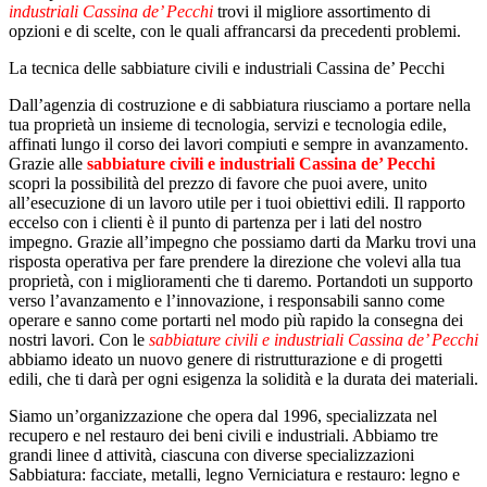
industriali Cassina de’ Pecchi
trovi il migliore assortimento di
opzioni e di scelte, con le quali affrancarsi da precedenti problemi.
La tecnica delle sabbiature civili e industriali Cassina de’ Pecchi
Dall’agenzia di costruzione e di sabbiatura riusciamo a portare nella
tua proprietà un insieme di tecnologia, servizi e tecnologia edile,
affinati lungo il corso dei lavori compiuti e sempre in avanzamento.
Grazie alle
sabbiature civili e industriali Cassina de’ Pecchi
scopri la possibilità del prezzo di favore che puoi avere, unito
all’esecuzione di un lavoro utile per i tuoi obiettivi edili. Il rapporto
eccelso con i clienti è il punto di partenza per i lati del nostro
impegno. Grazie all’impegno che possiamo darti da Marku trovi una
risposta operativa per fare prendere la direzione che volevi alla tua
proprietà, con i miglioramenti che ti daremo. Portandoti un supporto
verso l’avanzamento e l’innovazione, i responsabili sanno come
operare e sanno come portarti nel modo più rapido la consegna dei
nostri lavori. Con le
sabbiature civili e industriali Cassina de’ Pecchi
abbiamo ideato un nuovo genere di ristrutturazione e di progetti
edili, che ti darà per ogni esigenza la solidità e la durata dei materiali.
Siamo un’organizzazione che opera dal 1996, specializzata nel
recupero e nel restauro dei beni civili e industriali. Abbiamo tre
grandi linee d attività, ciascuna con diverse specializzazioni
Sabbiatura: facciate, metalli, legno Verniciatura e restauro: legno e