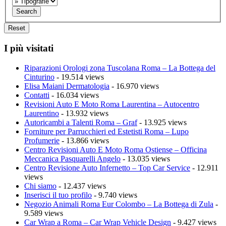
I più visitati
Riparazioni Orologi zona Tuscolana Roma – La Bottega del
Cinturino
- 19.514 views
Elisa Maiani Dermatologia
- 16.970 views
Contatti
- 16.034 views
Revisioni Auto E Moto Roma Laurentina – Autocentro
Laurentino
- 13.932 views
Autoricambi a Talenti Roma – Graf
- 13.925 views
Forniture per Parrucchieri ed Estetisti Roma – Lupo
Profumerie
- 13.866 views
Centro Revisioni Auto E Moto Roma Ostiense – Officina
Meccanica Pasquarelli Angelo
- 13.035 views
Centro Revisione Auto Infernetto – Top Car Service
- 12.911
views
Chi siamo
- 12.437 views
Inserisci il tuo profilo
- 9.740 views
Negozio Animali Roma Eur Colombo – La Bottega di Zula
-
9.589 views
Car Wrap a Roma – Car Wrap Vehicle Design
- 9.427 views