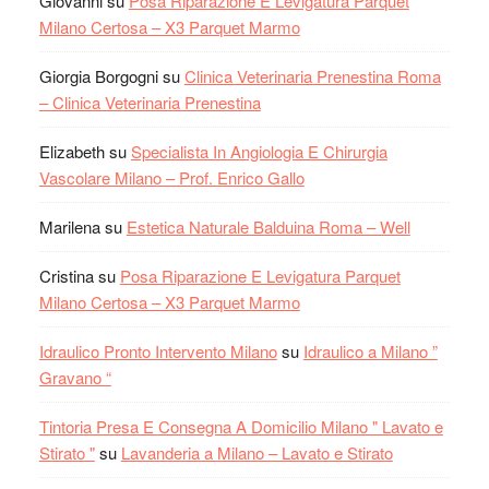
Giovanni
su
Posa Riparazione E Levigatura Parquet
Milano Certosa – X3 Parquet Marmo
Giorgia Borgogni
su
Clinica Veterinaria Prenestina Roma
– Clinica Veterinaria Prenestina
Elizabeth
su
Specialista In Angiologia E Chirurgia
Vascolare Milano – Prof. Enrico Gallo
Marilena
su
Estetica Naturale Balduina Roma – Well
Cristina
su
Posa Riparazione E Levigatura Parquet
Milano Certosa – X3 Parquet Marmo
Idraulico Pronto Intervento Milano
su
Idraulico a Milano ”
Gravano “
Tintoria Presa E Consegna A Domicilio Milano " Lavato e
Stirato "
su
Lavanderia a Milano – Lavato e Stirato