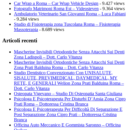
Car Wrap a Roma – Car Wrap Vehicle Design
- 9.427 views
Fotografo Matrimoni Roma Est – Videosteven
- 9.364 views
Ambulatorio Veterinario San Giovanni Roma – Luca Fabiani
- 9.284 views
Studio di Fisioterapia zona Tuscolana Roma – Fisioterapia
Massoterapia
- 8.689 views
Articoli recenti
Mascherine Invisibili Ortodontiche Senza Attacchi Sui Denti
Zona Ladispoli – Dott. Carlo Vitanza
Mascherine Invisibili Ortodontiche Senza Attacchi Sui Denti
Zona Prati Balduina Roma – Dott. Carlo Vitanza
Studio Dentistico Convenzionato Con UNISALUTE,
SISALUTE, PREVIMEDICAL, DAYMEDICAL, MY
RETE, E GENERALI Welion Zona Prati Balduina Roma –
Dott. Carlo Vitanza
Osteopata Vigevano – Studio Di Osteopatia Santa Giuliana
Psicologa E Psicoterapeuta Per Disturbi D’Ansia Zona Cipro
Prati Roma – Dottoressa Cristina Branca
Psicologa E Psicoterapeuta Per Difficoltà Di Separazione E
Post Separazione Zona Cipro Prati – Dottoressa Cristina
Branca
Officina Auto Meccanico E Gommista Saronno – Officina