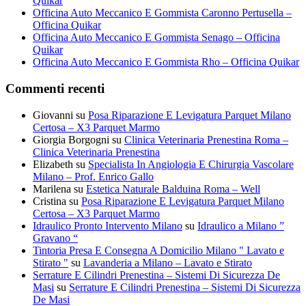
Quikar
Officina Auto Meccanico E Gommista Caronno Pertusella –
Officina Quikar
Officina Auto Meccanico E Gommista Senago – Officina
Quikar
Officina Auto Meccanico E Gommista Rho – Officina Quikar
Commenti recenti
Giovanni
su
Posa Riparazione E Levigatura Parquet Milano
Certosa – X3 Parquet Marmo
Giorgia Borgogni
su
Clinica Veterinaria Prenestina Roma –
Clinica Veterinaria Prenestina
Elizabeth
su
Specialista In Angiologia E Chirurgia Vascolare
Milano – Prof. Enrico Gallo
Marilena
su
Estetica Naturale Balduina Roma – Well
Cristina
su
Posa Riparazione E Levigatura Parquet Milano
Certosa – X3 Parquet Marmo
Idraulico Pronto Intervento Milano
su
Idraulico a Milano ”
Gravano “
Tintoria Presa E Consegna A Domicilio Milano " Lavato e
Stirato "
su
Lavanderia a Milano – Lavato e Stirato
Serrature E Cilindri Prenestina – Sistemi Di Sicurezza De
Masi
su
Serrature E Cilindri Prenestina – Sistemi Di Sicurezza
De Masi