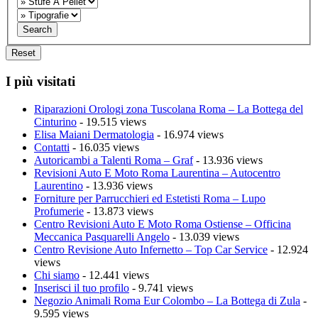
I più visitati
Riparazioni Orologi zona Tuscolana Roma – La Bottega del
Cinturino
- 19.515 views
Elisa Maiani Dermatologia
- 16.974 views
Contatti
- 16.035 views
Autoricambi a Talenti Roma – Graf
- 13.936 views
Revisioni Auto E Moto Roma Laurentina – Autocentro
Laurentino
- 13.936 views
Forniture per Parrucchieri ed Estetisti Roma – Lupo
Profumerie
- 13.873 views
Centro Revisioni Auto E Moto Roma Ostiense – Officina
Meccanica Pasquarelli Angelo
- 13.039 views
Centro Revisione Auto Infernetto – Top Car Service
- 12.924
views
Chi siamo
- 12.441 views
Inserisci il tuo profilo
- 9.741 views
Negozio Animali Roma Eur Colombo – La Bottega di Zula
-
9.595 views