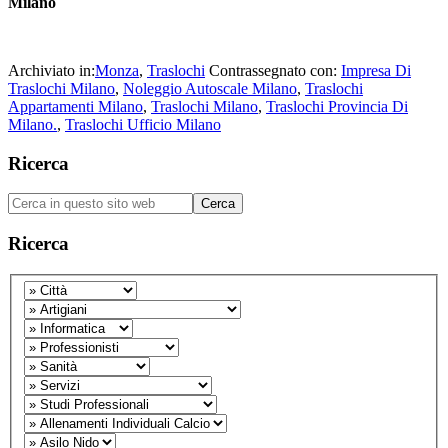
Milano
Archiviato in:
Monza
,
Traslochi
Contrassegnato con:
Impresa Di
Traslochi Milano
,
Noleggio Autoscale Milano
,
Traslochi
Appartamenti Milano
,
Traslochi Milano
,
Traslochi Provincia Di
Milano.
,
Traslochi Ufficio Milano
Barra
Ricerca
laterale
Cerca
primaria
in
questo
Ricerca
sito
web