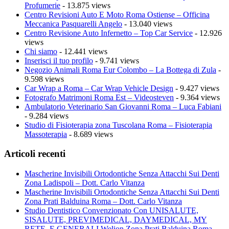
Profumerie
- 13.875 views
Centro Revisioni Auto E Moto Roma Ostiense – Officina
Meccanica Pasquarelli Angelo
- 13.040 views
Centro Revisione Auto Infernetto – Top Car Service
- 12.926
views
Chi siamo
- 12.441 views
Inserisci il tuo profilo
- 9.741 views
Negozio Animali Roma Eur Colombo – La Bottega di Zula
-
9.598 views
Car Wrap a Roma – Car Wrap Vehicle Design
- 9.427 views
Fotografo Matrimoni Roma Est – Videosteven
- 9.364 views
Ambulatorio Veterinario San Giovanni Roma – Luca Fabiani
- 9.284 views
Studio di Fisioterapia zona Tuscolana Roma – Fisioterapia
Massoterapia
- 8.689 views
Articoli recenti
Mascherine Invisibili Ortodontiche Senza Attacchi Sui Denti
Zona Ladispoli – Dott. Carlo Vitanza
Mascherine Invisibili Ortodontiche Senza Attacchi Sui Denti
Zona Prati Balduina Roma – Dott. Carlo Vitanza
Studio Dentistico Convenzionato Con UNISALUTE,
SISALUTE, PREVIMEDICAL, DAYMEDICAL, MY
RETE, E GENERALI Welion Zona Prati Balduina Roma –