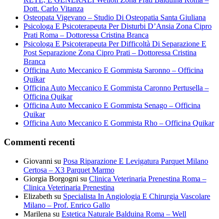
Dott. Carlo Vitanza
Osteopata Vigevano – Studio Di Osteopatia Santa Giuliana
Psicologa E Psicoterapeuta Per Disturbi D’Ansia Zona Cipro
Prati Roma – Dottoressa Cristina Branca
Psicologa E Psicoterapeuta Per Difficoltà Di Separazione E
Post Separazione Zona Cipro Prati – Dottoressa Cristina
Branca
Officina Auto Meccanico E Gommista Saronno – Officina
Quikar
Officina Auto Meccanico E Gommista Caronno Pertusella –
Officina Quikar
Officina Auto Meccanico E Gommista Senago – Officina
Quikar
Officina Auto Meccanico E Gommista Rho – Officina Quikar
Commenti recenti
Giovanni
su
Posa Riparazione E Levigatura Parquet Milano
Certosa – X3 Parquet Marmo
Giorgia Borgogni
su
Clinica Veterinaria Prenestina Roma –
Clinica Veterinaria Prenestina
Elizabeth
su
Specialista In Angiologia E Chirurgia Vascolare
Milano – Prof. Enrico Gallo
Marilena
su
Estetica Naturale Balduina Roma – Well