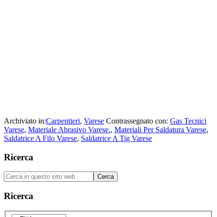
Archiviato in:
Carpentieri
,
Varese
Contrassegnato con:
Gas Tecnici
Varese
,
Materiale Abrasivo Varese.
,
Materiali Per Saldatura Varese
,
Saldatrice A Filo Varese
,
Saldatrice A Tig Varese
Barra
Ricerca
laterale
Cerca
primaria
in
questo
Ricerca
sito
web