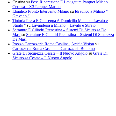
Cristina
su
Posa Riparazione E Levigatura Parquet Milano
Certosa – X3 Parquet Marmo
Idraulico Pronto Intervento Milano
su
Idraulico a Milano ”
Gravano “
Tintoria Presa E Consegna A Domicilio Milano " Lavato e
Stirato "
su
Lavanderia a Milano – Lavato e Stirato
Serrature E Cilindri Prenestina – Sistemi Di Sicurezza De
Masi
su
Serrature E Cilindri Prenestina – Sistemi Di Sicurezza
De Masi
Prezzo Carrozzeria Roma Casilina | Article Vision
su
Carrozzeria Roma Casilina – Carrozzeria Bonomo
Grate Di Sicurezza Cesate – Il Nuovo Angolo
su
Grate Di
Sicurezza Cesate – Il Nuovo Angolo