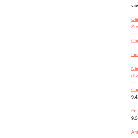
vi
Cen
Ser
Chi
Ins
Neg
di 
Car
9.4
Fot
9.3
Amb