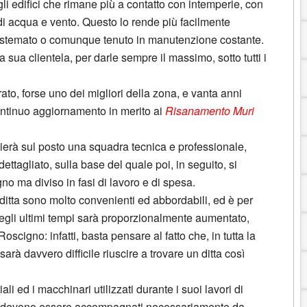
egli edifici che rimane più a contatto con intemperie, con
 di acqua e vento. Questo lo rende più facilmente
sistemato o comunque tenuto in manutenzione costante.
 sua clientela, per darle sempre il massimo, sotto tutti i
ato, forse uno dei migliori della zona, e vanta anni
continuo aggiornamento in merito ai
Risanamento Muri
vierà sul posto una squadra tecnica e professionale,
ettagliato, sulla base del quale poi, in seguito, si
o ma diviso in fasi di lavoro e di spesa.
 ditta sono molto convenienti ed abbordabili, ed è per
 negli ultimi tempi sarà proporzionalmente aumentato,
scigno: infatti, basta pensare al fatto che, in tutta la
sarà davvero difficile riuscire a trovare un ditta così
ali ed i macchinari utilizzati durante i suoi lavori di
atti devono essere accompagnati necessariamente da