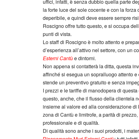
uffici, infatti, è senza dubbio quella parte d
la forte luce del sole cocente e con la forza
deperibile, e quindi deve essere sempre ri
Roscigno offre tutto questo, e si occupa della
punti di vista.
Lo staff di Roscigno è molto attento e prepar
d’esperienza all’attivo nel settore, con un 
Esterni Cantù
e dintorni.
Non appena si contatterà la ditta, questa in
affinché si esegua un sopralluogo attento e d
stende un preventivo gratuito e senza impegn
I prezzi e le tariffe di manodopera di questa
questo, anche, che il flusso della clientela
insieme al valore ed alla considerazione di Ro
zona di Cantù e limitrofe, a parità di prezzo, 
professionale e di qualità.
Di qualità sono anche i suoi prodotti, i materi
Risanamento Muri Esterni Cantù
: tutti inf