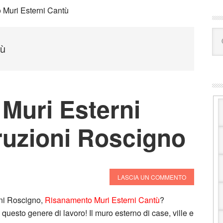
B
 Muri Esterni Cantù
la
Ce
pr
in
tù
que
sito
we
Muri Esterni
ruzioni Roscigno
LASCIA UN COMMENTO
ni Roscigno,
Risanamento Muri Esterni Cantù
?
 questo genere di lavoro! Il muro esterno di case, ville e