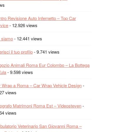
ews
tro Revisione Auto Infernetto – Top Car
vice
- 12.926 views
 siamo
- 12.441 views
erisci il tuo profilo
- 9.741 views
ozio Animali Roma Eur Colombo – La Bottega
Zula
- 9.598 views
 Wrap a Roma – Car Wrap Vehicle Design
-
27 views
ografo Matrimoni Roma Est – Videosteven
-
64 views
ulatorio Veterinario San Giovanni Roma –