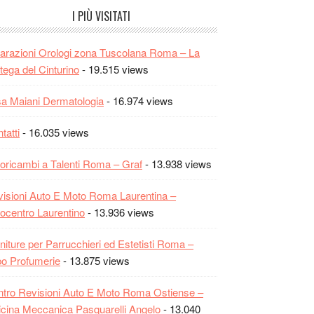
I PIÙ VISITATI
arazioni Orologi zona Tuscolana Roma – La
tega del Cinturino
- 19.515 views
sa Maiani Dermatologia
- 16.974 views
tatti
- 16.035 views
oricambi a Talenti Roma – Graf
- 13.938 views
isioni Auto E Moto Roma Laurentina –
ocentro Laurentino
- 13.936 views
niture per Parrucchieri ed Estetisti Roma –
o Profumerie
- 13.875 views
tro Revisioni Auto E Moto Roma Ostiense –
icina Meccanica Pasquarelli Angelo
- 13.040