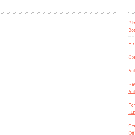
Rip
Bot
Eli
Con
Aut
Rev
Aut
For
Lup
Cen
Off