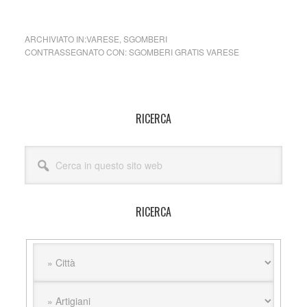
ARCHIVIATO IN:
VARESE
,
SGOMBERI
CONTRASSEGNATO CON:
SGOMBERI GRATIS VARESE
Barra
RICERCA
laterale
Cerca
primaria
in
questo
sito
RICERCA
web