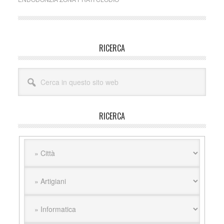
Barra
RICERCA
laterale
Cerca
primaria
in
questo
sito
RICERCA
web