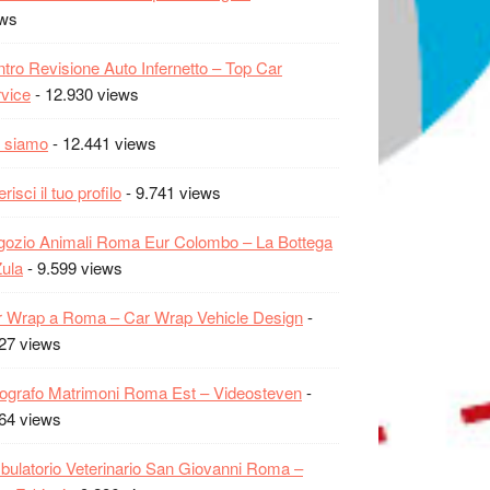
ews
tro Revisione Auto Infernetto – Top Car
vice
- 12.930 views
 siamo
- 12.441 views
erisci il tuo profilo
- 9.741 views
ozio Animali Roma Eur Colombo – La Bottega
Zula
- 9.599 views
 Wrap a Roma – Car Wrap Vehicle Design
-
27 views
ografo Matrimoni Roma Est – Videosteven
-
64 views
ulatorio Veterinario San Giovanni Roma –