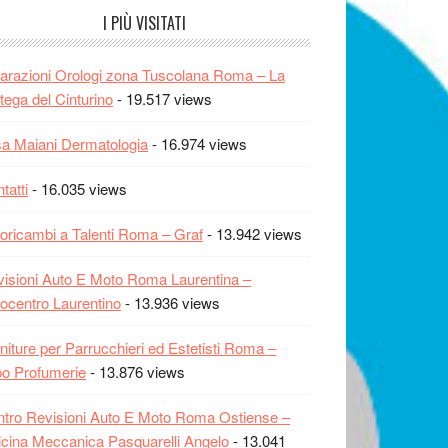
I PIÙ VISITATI
arazioni Orologi zona Tuscolana Roma – La
tega del Cinturino
- 19.517 views
sa Maiani Dermatologia
- 16.974 views
tatti
- 16.035 views
oricambi a Talenti Roma – Graf
- 13.942 views
isioni Auto E Moto Roma Laurentina –
ocentro Laurentino
- 13.936 views
niture per Parrucchieri ed Estetisti Roma –
o Profumerie
- 13.876 views
tro Revisioni Auto E Moto Roma Ostiense –
icina Meccanica Pasquarelli Angelo
- 13.041