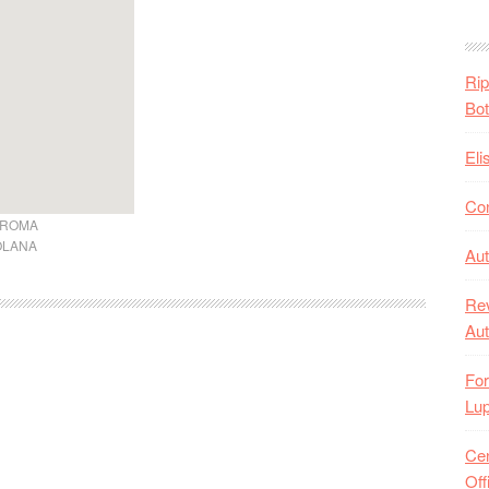
Rip
Bot
Eli
Con
ROMA
OLANA
Aut
Rev
Aut
For
Lup
Cen
Off