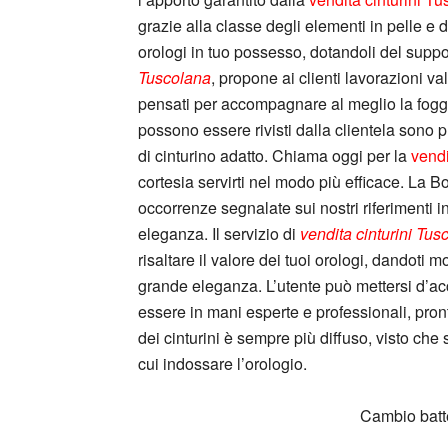
grazie alla classe degli elementi in pelle e d
orologi in tuo possesso, dotandoli del suppo
Tuscolana
, propone ai clienti lavorazioni val
pensati per accompagnare al meglio la foggia
possono essere rivisti dalla clientela sono pr
di cinturino adatto. Chiama oggi per la
vendi
cortesia servirti nel modo più efficace. La Bott
occorrenze segnalate sui nostri riferimenti i
eleganza. Il servizio di
vendita cinturini Tus
risaltare il valore dei tuoi orologi, dandoti m
grande eleganza. L’utente può mettersi d’acc
essere in mani esperte e professionali, pront
dei cinturini è sempre più diffuso, visto che 
cui indossare l’orologio.
Cambio batte