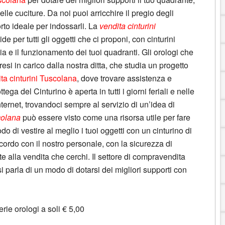
elle cuciture. Da noi puoi arricchire il pregio degli
rto ideale per indossarli. La
vendita cinturini
ide per tutti gli oggetti che ci proponi, con cinturini
 e il funzionamento dei tuoi quadranti. Gli orologi che
esi in carico dalla nostra ditta, che studia un progetto
ta cinturini Tuscolana
, dove trovare assistenza e
ega del Cinturino è aperta in tutti i giorni feriali e nelle
nternet, trovandoci sempre al servizio di un’idea di
colana
può essere visto come una risorsa utile per fare
odo di vestire al meglio i tuoi oggetti con un cinturino di
ordo con il nostro personale, con la sicurezza di
e alla vendita che cerchi. Il settore di compravendita
si parla di un modo di dotarsi dei migliori supporti con
rie orologi a soli € 5,00