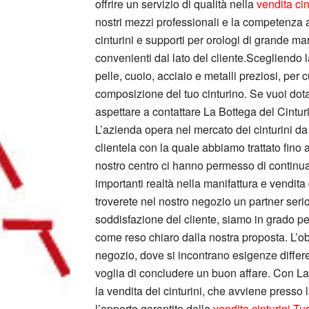
offrire un servizio di qualità nella
vendita ci
nostri mezzi professionali e la competenza art
cinturini e supporti per orologi di grande ma
convenienti dal lato del cliente.Scegliendo 
pelle, cuoio, acciaio e metalli preziosi, per cu
composizione del tuo cinturino. Se vuoi dotar
aspettare a contattare La Bottega del Cintu
L’azienda opera nel mercato dei cinturini da 
clientela con la quale abbiamo trattato fino 
nostro centro ci hanno permesso di continua
importanti realtà nella manifattura e vendita
troverete nel nostro negozio un partner serio
soddisfazione del cliente, siamo in grado per
come reso chiaro dalla nostra proposta. L’ob
negozio, dove si incontrano esigenze differe
voglia di concludere un buon affare. Con La B
la vendita dei cinturini, che avviene presso
l’apporto garantito dalla
vendita cinturini T