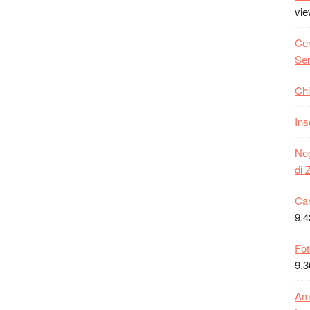
vi
Cen
Ser
Chi
Ins
Neg
di 
Car
9.4
Fot
9.3
Amb