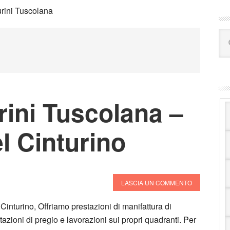
B
urini Tuscolana
la
Ce
pr
in
que
sito
we
rini Tuscolana –
l Cinturino
LASCIA UN COMMENTO
Cinturino, Offriamo prestazioni di manifattura di
tazioni di pregio e lavorazioni sui propri quadranti. Per