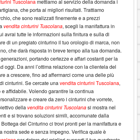
nturini Tuscolana
mettiamo al servizio della domanda i
igiana, che porta ai migliori risultati. Trattiamo
rchio, che sono realizzati finemente e a prezzi
la
vendita cinturini Tuscolana
, scegli la manifattura in
i avrai tutte le informazioni sulla finitura e sulla di
e di un pregiato cinturino il tuo orologio di marca, non
rino, che darà risposta in breve tempo alla tua domanda.
generazioni, portando certezze e affari costanti per la
ad oggi. Da anni l’ottima relazione con la clientela del
re a crescere, fino ad affermarci come una delle più
 di cinturini. Se cercate una
vendita cinturini Tuscolana
,
 e affidabile. Volendo garantire la continua
sonalizzare e creare da zero i cinturini che vorrete,
iettivo della
vendita cinturini Tuscolana
si mostra nel
nti e si trovano soluzioni simili, accomunate dalla
ottega del Cinturino ci trovi pronti per la manifattura e
 la nostra sede e senza impegno. Verifica quale è
uscolana
per dotare dei migliori supporti il tuo quadrante,