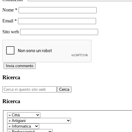
Nome
*
Email
*
Sito web
Barra
Ricerca
laterale
Cerca
primaria
in
questo
Ricerca
sito
web