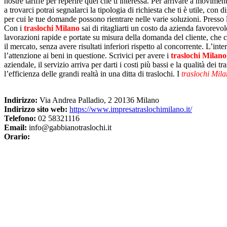
nostre tariffe per reperire quel che ti interessa. Per arrivare a moviment
a trovarci potrai segnalarci la tipologia di richiesta che ti è utile, con 
per cui le tue domande possono rientrare nelle varie soluzioni. Presso l
Con i
traslochi Milano
sai di ritagliarti un costo da azienda favorev
lavorazioni rapide e portate su misura della domanda del cliente, che 
il mercato, senza avere risultati inferiori rispetto al concorrente. L’i
l’attenzione ai beni in questione. Scrivici per avere i
traslochi Milano
aziendale, il servizio arriva per darti i costi più bassi e la qualità dei
l’efficienza delle grandi realtà in una ditta di traslochi. I
traslochi Mil
Indirizzo:
Via Andrea Palladio, 2 20136 Milano
Indirizzo sito web:
https://www.impresatraslochimilano.it/
Telefono:
02 58321116
Email:
info@gabbianotraslochi.it
Orario: