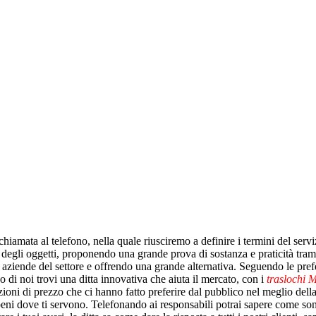
iamata al telefono, nella quale riusciremo a definire i termini del servi
co degli oggetti, proponendo una grande prova di sostanza e praticità tramit
i aziende del settore e offrendo una grande alternativa. Seguendo le prefe
o di noi trovi una ditta innovativa che aiuta il mercato, con i
traslochi 
zioni di prezzo che ci hanno fatto preferire dal pubblico nel meglio del
beni dove ti servono. Telefonando ai responsabili potrai sapere come so