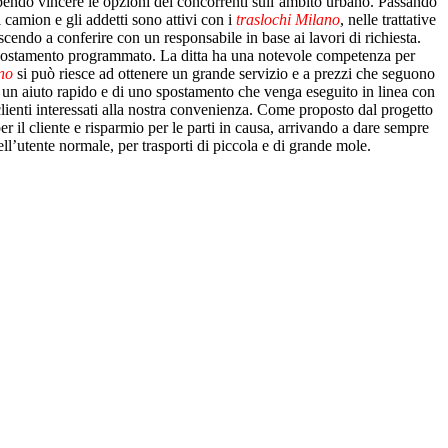
i, sapendo vincere le opzioni dei concorrenti sull’ambito urbano. Passando
ri camion e gli addetti sono attivi con i
traslochi Milano
, nelle trattative
scendo a conferire con un responsabile in base ai lavori di richiesta.
uo spostamento programmato. La ditta ha una notevole competenza per
no
si può riesce ad ottenere un grande servizio e a prezzi che seguono
o di un aiuto rapido e di uno spostamento che venga eseguito in linea con
lienti interessati alla nostra convenienza. Come proposto dal progetto
per il cliente e risparmio per le parti in causa, arrivando a dare sempre
ll’utente normale, per trasporti di piccola e di grande mole.