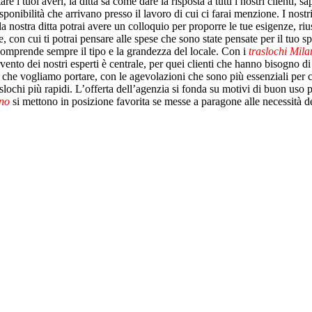
are i tuoi averi, la ditta sa come dare la risposta a tutti i nostri client
disponibilità che arrivano presso il lavoro di cui ci farai menzione. I nost
a nostra ditta potrai avere un colloquio per proporre le tue esigenze, riu
ole, con cui ti potrai pensare alle spese che sono state pensate per il t
comprende sempre il tipo e la grandezza del locale. Con i
traslochi Mila
ntervento dei nostri esperti è centrale, per quei clienti che hanno bisogn
che vogliamo portare, con le agevolazioni che sono più essenziali per c
 traslochi più rapidi. L’offerta dell’agenzia si fonda su motivi di buon uso 
ano
si mettono in posizione favorita se messe a paragone alle necessità de