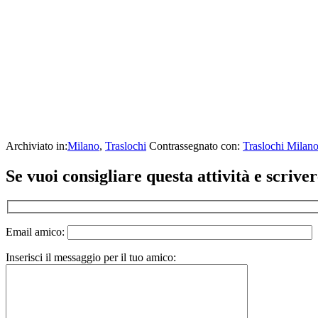
Archiviato in:
Milano
,
Traslochi
Contrassegnato con:
Traslochi Milan
Interazioni
Se vuoi consigliare questa attività e scriv
del
lettore
Email amico:
Inserisci il messaggio per il tuo amico: