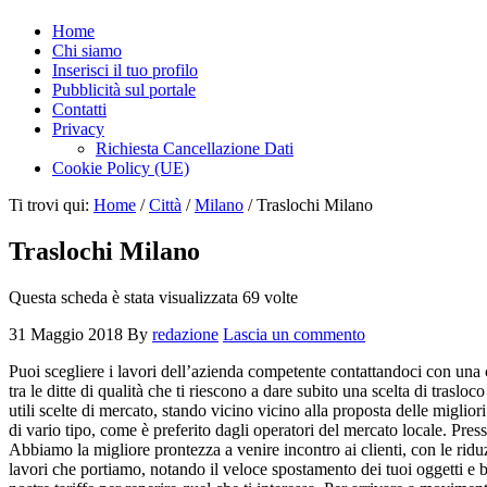
Home
Chi siamo
Inserisci il tuo profilo
Pubblicità sul portale
Contatti
Privacy
Richiesta Cancellazione Dati
Cookie Policy (UE)
Ti trovi qui:
Home
/
Città
/
Milano
/
Traslochi Milano
Traslochi Milano
Questa scheda è stata visualizzata 69 volte
31 Maggio 2018
By
redazione
Lascia un commento
Puoi scegliere i lavori dell’azienda competente contattandoci con una ch
tra le ditte di qualità che ti riescono a dare subito una scelta di traslo
utili scelte di mercato, stando vicino vicino alla proposta delle miglior
di vario tipo, come è preferito dagli operatori del mercato locale. Press
Abbiamo la migliore prontezza a venire incontro ai clienti, con le ridu
lavori che portiamo, notando il veloce spostamento dei tuoi oggetti e 