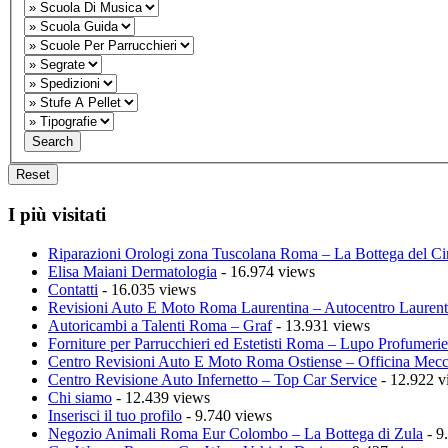
I più visitati
Riparazioni Orologi zona Tuscolana Roma – La Bottega del Ci
Elisa Maiani Dermatologia
- 16.974 views
Contatti
- 16.035 views
Revisioni Auto E Moto Roma Laurentina – Autocentro Laurent
Autoricambi a Talenti Roma – Graf
- 13.931 views
Forniture per Parrucchieri ed Estetisti Roma – Lupo Profumerie
Centro Revisioni Auto E Moto Roma Ostiense – Officina Mecc
Centro Revisione Auto Infernetto – Top Car Service
- 12.922 v
Chi siamo
- 12.439 views
Inserisci il tuo profilo
- 9.740 views
Negozio Animali Roma Eur Colombo – La Bottega di Zula
- 9