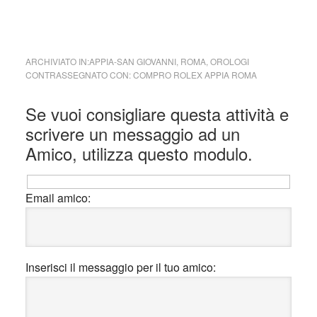
ARCHIVIATO IN:
APPIA-SAN GIOVANNI
,
ROMA
,
OROLOGI
CONTRASSEGNATO CON:
COMPRO ROLEX APPIA ROMA
Interazioni
Se vuoi consigliare questa attività e
del
scrivere un messaggio ad un
lettore
Amico, utilizza questo modulo.
Email amico:
Inserisci il messaggio per il tuo amico: