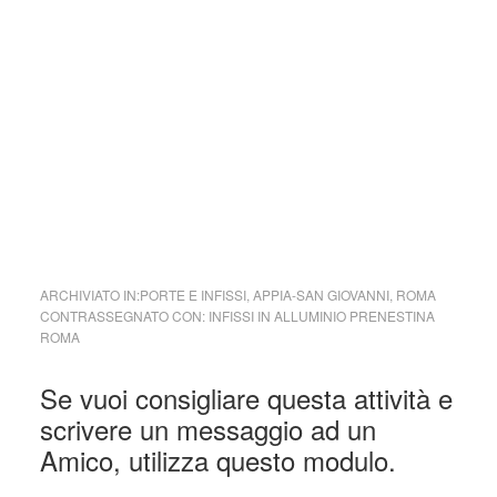
ARCHIVIATO IN:
PORTE E INFISSI
,
APPIA-SAN GIOVANNI
,
ROMA
CONTRASSEGNATO CON:
INFISSI IN ALLUMINIO PRENESTINA
ROMA
Interazioni
Se vuoi consigliare questa attività e
del
scrivere un messaggio ad un
lettore
Amico, utilizza questo modulo.