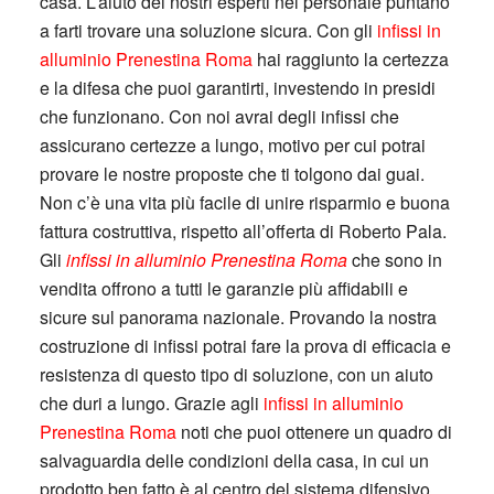
casa. L’aiuto dei nostri esperti nel personale puntano
a farti trovare una soluzione sicura. Con gli
infissi in
alluminio Prenestina Roma
hai raggiunto la certezza
e la difesa che puoi garantirti, investendo in presidi
che funzionano. Con noi avrai degli infissi che
assicurano certezze a lungo, motivo per cui potrai
provare le nostre proposte che ti tolgono dai guai.
Non c’è una vita più facile di unire risparmio e buona
fattura costruttiva, rispetto all’offerta di Roberto Pala.
Gli
infissi in alluminio Prenestina Roma
che sono in
vendita offrono a tutti le garanzie più affidabili e
sicure sul panorama nazionale. Provando la nostra
costruzione di infissi potrai fare la prova di efficacia e
resistenza di questo tipo di soluzione, con un aiuto
che duri a lungo. Grazie agli
infissi in alluminio
Prenestina Roma
noti che puoi ottenere un quadro di
salvaguardia delle condizioni della casa, in cui un
prodotto ben fatto è al centro del sistema difensivo.