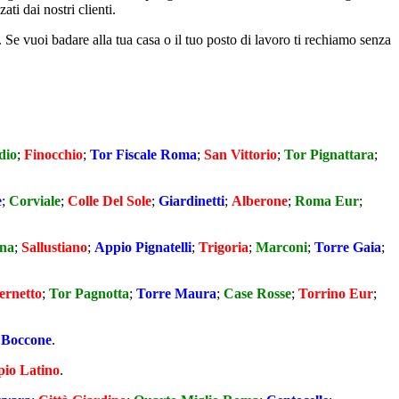
ti dai nostri clienti.
Se vuoi badare alla tua casa o il tuo posto di lavoro ti rechiamo senza
dio
;
Finocchio
;
Tor Fiscale Roma
;
San Vittorio
;
Tor Pignattara
;
e
;
Corviale
;
Colle Del Sole
;
Giardinetti
;
Alberone
;
Roma Eur
;
na
;
Sallustiano
;
Appio Pignatelli
;
Trigoria
;
Marconi
;
Torre Gaia
;
ernetto
;
Tor Pagnotta
;
Torre Maura
;
Case Rosse
;
Torrino Eur
;
 Boccone
.
io Latino
.