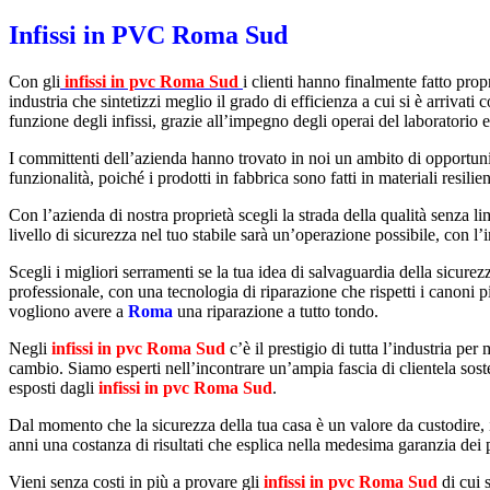
Infissi in PVC Roma Sud
Con gli
infissi in pvc Roma Sud
i clienti hanno finalmente fatto pro
industria che sintetizzi meglio il grado di efficienza a cui si è arrivati
funzione degli infissi, grazie all’impegno degli operai del laboratorio
I committenti dell’azienda hanno trovato in noi un ambito di opportunità
funzionalità, poiché i prodotti in fabbrica sono fatti in materiali resilie
Con l’azienda di nostra proprietà scegli la strada della qualità senza l
livello di sicurezza nel tuo stabile sarà un’operazione possibile, con l’
Scegli i migliori serramenti se la tua idea di salvaguardia della sicure
professionale, con una tecnologia di riparazione che rispetti i canoni p
vogliono avere a
Roma
una riparazione a tutto tondo.
Negli
infissi in pvc Roma Sud
c’è il prestigio di tutta l’industria per
cambio. Siamo esperti nell’incontrare un’ampia fascia di clientela sosten
esposti dagli
infissi in pvc Roma Sud
.
Dal momento che la sicurezza della tua casa è un valore da custodire, i
anni una costanza di risultati che esplica nella medesima garanzia dei 
Vieni senza costi in più a provare gli
infissi in pvc Roma Sud
di cui s