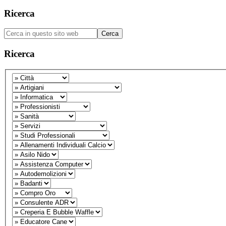
Barra
Ricerca
laterale
Cerca
primaria
in
questo
Ricerca
sito
web