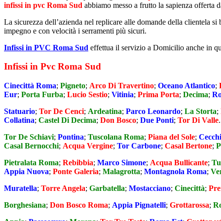
infissi in pvc Roma Sud
abbiamo messo a frutto la sapienza offerta da 
La sicurezza dell’azienda nel replicare alle domande della clientela s
impegno e con velocità i serramenti più sicuri.
Infissi in PVC Roma Sud
effettua il servizio a Domicilio anche in q
Infissi in Pvc Roma Sud
Cinecittà Roma
;
Pigneto
;
Arco Di Travertino
;
Oceano Atlantico
;
Eur
;
Porta Furba
;
Lucio Sestio
;
Vitinia
;
Prima Porta
;
Decima
;
Ro
Statuario
;
Tor De Cenci
;
Ardeatina
;
Parco Leonardo
;
La Storta
;
Collatina
;
Castel Di Decima
;
Don Bosco
;
Due Ponti
;
Tor Di Valle
.
Tor De Schiavi
;
Pontina
;
Tuscolana Roma
;
Piana del Sole
;
Cecch
Casal Bernocchi
;
Acqua Vergine
;
Tor Carbone
;
Casal Bertone
;
P
Pietralata Roma
;
Rebibbia
;
Marco Simone
;
Acqua Bullicante
;
Tu
Appia Nuova
;
Ponte Galeria
;
Malagrotta
;
Montagnola Roma
;
Ve
Muratella
;
Torre Angela
;
Garbatella
;
Mostacciano
;
Cinecittà
;
Pre
Borghesiana
;
Don Bosco Roma
;
Appia Pignatelli
;
Grottarossa
;
R