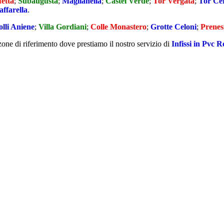
etta
;
Subaugusta
;
Maglianella
;
Castel Verde
;
Tor Vergata
;
Tor Ce
affarella
.
lli Aniene
;
Villa Gordiani
;
Colle Monastero
;
Grotte Celoni
;
Prenes
zone di riferimento dove prestiamo il nostro servizio di
Infissi in Pvc