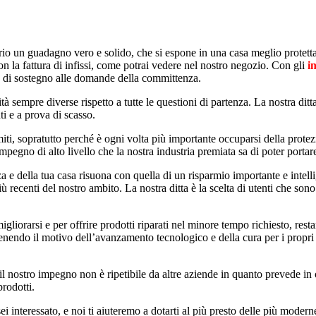
prio un guadagno vero e solido, che si espone in una casa meglio protett
 con la fattura di infissi, come potrai vedere nel nostro negozio. Con gli
i
 e di sostegno alle domande della committenza.
 sempre diverse rispetto a tutte le questioni di partenza. La nostra ditta
nti e a prova di scasso.
imiti, sopratutto perché è ogni volta più importante occuparsi della protez
impegno di alto livello che la nostra industria premiata sa di poter portar
zza e della tua casa risuona con quella di un risparmio importante e intel
iù recenti del nostro ambito. La nostra ditta è la scelta di utenti che son
 migliorarsi e per offrire prodotti riparati nel minore tempo richiesto, re
endo il motivo dell’avanzamento tecnologico e della cura per i propri infis
l nostro impegno non è ripetibile da altre aziende in quanto prevede in o
prodotti.
ei interessato, e noi ti aiuteremo a dotarti al più presto delle più moderne