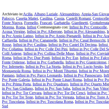
Archiviato in:
Acilia
,
Albano Laziale
,
Alessandrino
,
Appia-San Giova
Palocco
,
Casetta Mattei
,
Casilina
,
Cassia
,
Castelli Romani
,
Centocelle
Fonte Nuova
,
Formello
,
Frascati
,
Garbatella
,
Giardinetti
,
Grottaferrat
Morena
,
Roma
,
Infissi
Contrassegnato con:
Infissi In Pvc Centocelle
,
Acqua Vergine
,
Infissi in Pvc Alberone
,
Infissi in Pvc Alessandrino
,
I
in Pvc Appio Latino
,
Infissi in Pvc Appio Pignatelli
,
Infissi in Pvc A
Caffarella
,
Infissi in Pvc Capannelle
,
Infissi in Pvc Casal Bernocchi
,
I
Rosse
,
Infissi in Pvc Casilina
,
Infissi in Pvc Castel Di Decima
,
Infiss
Pvc Collatina
,
Infissi in Pvc Colle Dei Pini
,
Infissi in Pvc Colle Del S
Colli Aniene
,
Infissi in Pvc Collina Delle Muse
,
Infissi in Pvc Corvial
Roma
,
Infissi in Pvc Due Ponti
,
Infissi in Pvc Eur
,
Infissi in Pvc Fal
Fonte Ostiense
,
Infissi in Pvc Garbatella
,
Infissi in Pvc Gianicolense
,
Pvc Infernetto
,
Infissi in Pvc La Storta
,
Infissi in Pvc Lucio Sestio
,
In
Montagnola Roma
,
Infissi in Pvc Monti Tiburtini
,
Infissi in Pvc More
Pantano
,
Infissi in Pvc Parco Leonardo
,
Infissi in Pvc Passoscuro
,
Inf
Pvc Ponte Galeria
,
Infissi in Pvc Ponte Linari Roma
,
Infissi in Pvc Po
in Pvc Prima Porta
,
Infissi in Pvc Quadraro
,
Infissi in Pvc Quarto Mi
in Pvc San Giuliano
,
Infissi in Pvc San Saba
,
Infissi in Pvc San Vittor
Infissi in Pvc Tor Cervara
,
Infissi in Pvc Tor De Cenci
,
Infissi in Pvc
in Pvc Tor Tre Teste
,
Infissi in Pvc Tor Vergata
,
Infissi in Pvc Torre 
Pvc Tuscolana
,
Infissi in Pvc Tuscolana Roma
,
Infissi in Pvc Tuscola
Sud