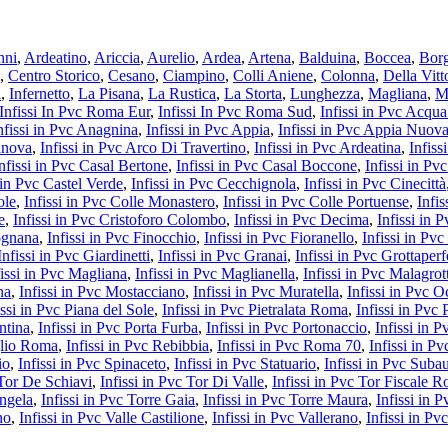
nni
,
Ardeatino
,
Ariccia
,
Aurelio
,
Ardea
,
Artena
,
Balduina
,
Boccea
,
Borg
,
Centro Storico
,
Cesano
,
Ciampino
,
Colli Aniene
,
Colonna
,
Della Vitt
a
,
Infernetto
,
La Pisana
,
La Rustica
,
La Storta
,
Lunghezza
,
Magliana
,
M
Infissi In Pvc Roma Eur
,
Infissi In Pvc Roma Sud
,
Infissi in Pvc Acqu
nfissi in Pvc Anagnina
,
Infissi in Pvc Appia
,
Infissi in Pvc Appia Nuov
ranova
,
Infissi in Pvc Arco Di Travertino
,
Infissi in Pvc Ardeatina
,
Infiss
nfissi in Pvc Casal Bertone
,
Infissi in Pvc Casal Boccone
,
Infissi in P
i in Pvc Castel Verde
,
Infissi in Pvc Cecchignola
,
Infissi in Pvc Cinecittà
ole
,
Infissi in Pvc Colle Monastero
,
Infissi in Pvc Colle Portuense
,
Infis
e
,
Infissi in Pvc Cristoforo Colombo
,
Infissi in Pvc Decima
,
Infissi in
cognana
,
Infissi in Pvc Finocchio
,
Infissi in Pvc Fioranello
,
Infissi in Pv
Infissi in Pvc Giardinetti
,
Infissi in Pvc Granai
,
Infissi in Pvc Grottaperf
fissi in Pvc Magliana
,
Infissi in Pvc Maglianella
,
Infissi in Pvc Malagrot
na
,
Infissi in Pvc Mostacciano
,
Infissi in Pvc Muratella
,
Infissi in Pvc 
issi in Pvc Piana del Sole
,
Infissi in Pvc Pietralata Roma
,
Infissi in Pvc 
ntina
,
Infissi in Pvc Porta Furba
,
Infissi in Pvc Portonaccio
,
Infissi in 
glio Roma
,
Infissi in Pvc Rebibbia
,
Infissi in Pvc Roma 70
,
Infissi in P
io
,
Infissi in Pvc Spinaceto
,
Infissi in Pvc Statuario
,
Infissi in Pvc Suba
 Tor De Schiavi
,
Infissi in Pvc Tor Di Valle
,
Infissi in Pvc Tor Fiscale 
Angela
,
Infissi in Pvc Torre Gaia
,
Infissi in Pvc Torre Maura
,
Infissi in 
no
,
Infissi in Pvc Valle Castilione
,
Infissi in Pvc Vallerano
,
Infissi in Pv