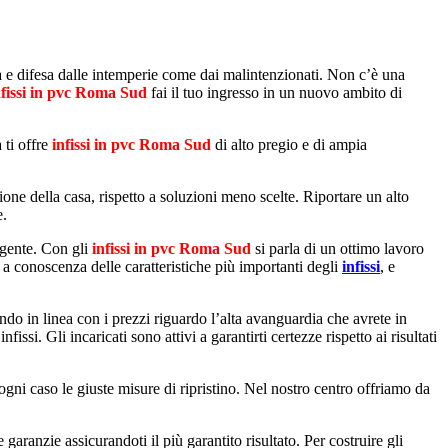
a e difesa dalle intemperie come dai malintenzionati. Non c’è una
nfissi in pvc Roma Sud
fai il tuo ingresso in un nuovo ambito di
 ti offre
infissi in pvc Roma Sud
di alto pregio e di ampia
ione della casa, rispetto a soluzioni meno scelte. Riportare un alto
e.
ligente. Con gli
infissi in pvc Roma Sud
si parla di un ottimo lavoro
o a conoscenza delle caratteristiche più importanti degli
infissi
, e
stando in linea con i prezzi riguardo l’alta avanguardia che avrete in
si. Gli incaricati sono attivi a garantirti certezze rispetto ai risultati
gni caso le giuste misure di ripristino. Nel nostro centro offriamo da
 garanzie assicurandoti il più garantito risultato. Per costruire gli