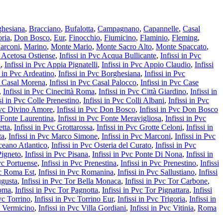
hesiana
,
Bracciano
,
Bufalotta
,
Campagnano
,
Capannelle
,
Casal
oria
,
Don Bosco
,
Eur
,
Finocchio
,
Fiumicino
,
Flaminio
,
Fleming
,
arconi
,
Marino
,
Monte Mario
,
Monte Sacro Alto
,
Monte Spaccato
,
a Acetosa Ostiense
,
Infissi in Pvc Acqua Bullicante
,
Infissi in Pvc
a
,
Infissi in Pvc Appia Pignatelli
,
Infissi in Pvc Appio Claudio
,
Infissi
i in Pvc Ardeatino
,
Infissi in Pvc Borghesiana
,
Infissi in Pvc
vc Casal Morena
,
Infissi in Pvc Casal Palocco
,
Infissi in Pvc Case
,
Infissi in Pvc Cinecittà Roma
,
Infissi in Pvc Città Giardino
,
Infissi in
si in Pvc Colle Prenestino
,
Infissi in Pvc Colli Albani
,
Infissi in Pvc
 Pvc Divino Amore
,
Infissi in Pvc Don Bosco
,
Infissi in Pvc Don Bosco
c Fonte Laurentina
,
Infissi in Pvc Fonte Meravigliosa
,
Infissi in Pvc
etta
,
Infissi in Pvc Grottarossa
,
Infissi in Pvc Grotte Celoni
,
Infissi in
ta
,
Infissi in Pvc Marco Simone
,
Infissi in Pvc Marconi
,
Infissi in Pvc
Oceano Atlantico
,
Infissi in Pvc Osteria del Curato
,
Infissi in Pvc
Pigneto
,
Infissi in Pvc Pisana
,
Infissi in Pvc Ponte Di Nona
,
Infissi in
Pvc Portuense
,
Infissi in Pvc Prenestina
,
Infissi in Pvc Prenestino
,
Infissi
vc Roma Est
,
Infissi in Pvc Romanina
,
Infissi in Pvc Sallustiano
,
Infissi
ugusta
,
Infissi in Pvc Tor Bella Monaca
,
Infissi in Pvc Tor Carbone
,
Roma
,
Infissi in Pvc Tor Pagnotta
,
Infissi in Pvc Tor Pignattara
,
Infissi
Pvc Torrino
,
Infissi in Pvc Torrino Eur
,
Infissi in Pvc Trigoria
,
Infissi in
c Vermicino
,
Infissi in Pvc Villa Gordiani
,
Infissi in Pvc Vitinia
,
Roma