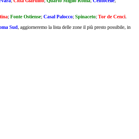
rvara
;
Città Giardino
;
Quarto Miglio Roma
;
Centocelle
;
tina
;
Fonte Ostiense
;
Casal Palocco
;
Spinaceto
;
Tor de Cenci
.
 Roma Sud
, aggiorneremo la lista delle zone il più presto possibile, in