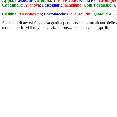
Appia
;
Passoscuro
;
Morena
;
Tor Tre Teste
;
Roma Est
;
Grottaperf
Capannelle
;
Aranova
;
Falcognana
;
Magliana
;
Colle Portuense
;
C
Casilina
;
Alessandrino
;
Portonaccio
;
Colle Dei Pini
;
Quadraro
;
Co
Sperando di avervi fatto cosa gradita per avervi elencato alcune delle 
modo da offrirvi il miglior servizio a prezzi economici e di qualità.