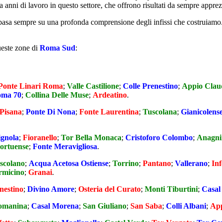
anni di lavoro in questo settore, che offrono risultati da sempre apprezza
i basa sempre su una profonda comprensione degli infissi che costruiamo. 
ueste zone di
Roma Sud
:
Ponte Linari Roma
;
Valle Castilione
;
Colle Prenestino
;
Appio Clau
ma 70
;
Collina Delle Muse
;
Ardeatino
.
Pisana
;
Ponte Di Nona
;
Fonte Laurentina
;
Tuscolana
;
Gianicolens
ignola
;
Fioranello
;
Tor Bella Monaca
;
Cristoforo Colombo
;
Anagni
ortuense
;
Fonte Meravigliosa
.
scolano
;
Acqua Acetosa Ostiense
;
Torrino
;
Pantano
;
Vallerano
;
Inf
rmicino
;
Granai
.
nestino
;
Divino Amore
;
Osteria del Curato
;
Monti Tiburtini
;
Casal
omanina
;
Casal Morena
;
San Giuliano
;
San Saba
;
Colli Albani
;
App