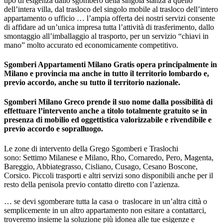
tipo di esigenza dallo sgombero della singola stanza a quello
dell’intera villa, dal trasloco del singolo mobile al trasloco dell’intero
appartamento o ufficio … l’ampia offerta dei nostri servizi consente
di affidare ad un’unica impresa tutta l’attività di trasferimento, dallo
smontaggio all’imballaggio al trasporto, per un servizio “chiavi in
mano” molto accurato ed economicamente competitivo.
Sgomberi Appartamenti Milano Gratis opera principalmente in
Milano e provincia ma anche in tutto il territorio lombardo e,
previo accordo, anche su tutto il territorio nazionale.
Sgomberi Milano Greco prende il suo nome dalla possibilità di
effettuare l’intervento anche a titolo totalmente gratuito se in
presenza di mobilio ed oggettistica valorizzabile e rivendibile e
previo accordo e sopralluogo.
Le zone di intervento della Grego Sgomberi e Traslochi
sono: Settimo Milanese e Milano, Rho, Cornaredo, Pero, Magenta,
Bareggio, Abbiategrasso, Cisliano, Cusago, Cesano Boscone,
Corsico. Piccoli trasporti e altri servizi sono disponibili anche per il
resto della penisola previo contatto diretto con l’azienza.
… se devi sgomberare tutta la casa o traslocare in un’altra città o
semplicemente in un altro appartamento non esitare a contattarci,
troveremo insieme la soluzione più idonea alle tue esigenze e