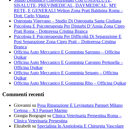
Studio Dentistico Convenzionato Con UNISALUTE,
SISALUTE, PREVIMEDICAL, DAYMEDICAL, MY
RETE, E GENERALI Welion Zona Prati Balduina Roma –
Dott. Carlo Vitanza
Osteopata Vigevano – Studio Di Osteopatia Santa Giuliana
Psicologa E Psicoterapeuta Per Disturbi D’Ansia Zona Cipro
Prati Roma – Dottoressa Cristina Branca
Psicologa E Psicoterapeuta Per Difficoltà Di Separazione E
Post Separazione Zona Cipro Prati – Dottoressa Cristina
Branca
Officina Auto Meccanico E Gommista Saronno – Officina
Quikar
Officina Auto Meccanico E Gommista Caronno Pertusella –
Officina Quikar
Officina Auto Meccanico E Gommista Senago – Officina
Quikar
Officina Auto Meccanico E Gommista Rho – Officina Quikar
Commenti recenti
Giovanni
su
Posa Riparazione E Levigatura Parquet Milano
Certosa – X3 Parquet Marmo
Giorgia Borgogni
su
Clinica Veterinaria Prenestina Roma –
Clinica Veterinaria Prenestina
Elizabeth
su
Specialista In Angiologia E Chirurgia Vascolare