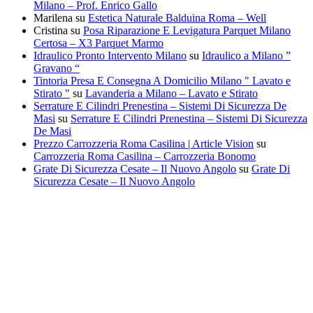
Milano – Prof. Enrico Gallo
Marilena
su
Estetica Naturale Balduina Roma – Well
Cristina
su
Posa Riparazione E Levigatura Parquet Milano
Certosa – X3 Parquet Marmo
Idraulico Pronto Intervento Milano
su
Idraulico a Milano ”
Gravano “
Tintoria Presa E Consegna A Domicilio Milano " Lavato e
Stirato "
su
Lavanderia a Milano – Lavato e Stirato
Serrature E Cilindri Prenestina – Sistemi Di Sicurezza De
Masi
su
Serrature E Cilindri Prenestina – Sistemi Di Sicurezza
De Masi
Prezzo Carrozzeria Roma Casilina | Article Vision
su
Carrozzeria Roma Casilina – Carrozzeria Bonomo
Grate Di Sicurezza Cesate – Il Nuovo Angolo
su
Grate Di
Sicurezza Cesate – Il Nuovo Angolo