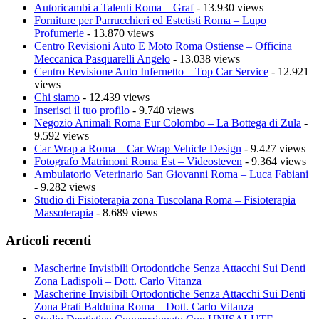
Autoricambi a Talenti Roma – Graf
- 13.930 views
Forniture per Parrucchieri ed Estetisti Roma – Lupo
Profumerie
- 13.870 views
Centro Revisioni Auto E Moto Roma Ostiense – Officina
Meccanica Pasquarelli Angelo
- 13.038 views
Centro Revisione Auto Infernetto – Top Car Service
- 12.921
views
Chi siamo
- 12.439 views
Inserisci il tuo profilo
- 9.740 views
Negozio Animali Roma Eur Colombo – La Bottega di Zula
-
9.592 views
Car Wrap a Roma – Car Wrap Vehicle Design
- 9.427 views
Fotografo Matrimoni Roma Est – Videosteven
- 9.364 views
Ambulatorio Veterinario San Giovanni Roma – Luca Fabiani
- 9.282 views
Studio di Fisioterapia zona Tuscolana Roma – Fisioterapia
Massoterapia
- 8.689 views
Articoli recenti
Mascherine Invisibili Ortodontiche Senza Attacchi Sui Denti
Zona Ladispoli – Dott. Carlo Vitanza
Mascherine Invisibili Ortodontiche Senza Attacchi Sui Denti
Zona Prati Balduina Roma – Dott. Carlo Vitanza