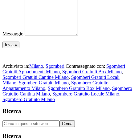
Messaggio
Archiviato in:
Milano
,
Sgomberi
Contrassegnato con:
Sgomberi
Gratuiti Appartamenti Milano
,
Sgomberi Gratuiti Box Milano
,
Sgomberi Gratuiti Cantine Milano
,
Sgomberi Gratuiti Locali
Milano
,
Sgomberi Gratuiti Milano
,
Sgombero Gratuito
Appartamento Milano
,
Sgombero Gratuito Box Milano
,
Sgombero
Gratuito Cantina Milano
,
Sgombero Gratuito Locale Milano
,
Sgombero Gratuito Milano
Barra
Ricerca
laterale
Cerca
primaria
in
questo
Ricerca