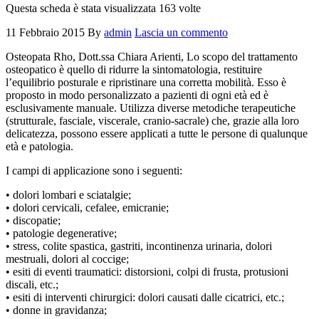
Questa scheda è stata visualizzata 163 volte
11 Febbraio 2015
By
admin
Lascia un commento
Osteopata Rho, Dott.ssa Chiara Arienti, Lo scopo del trattamento
osteopatico è quello di ridurre la sintomatologia, restituire
l’equilibrio posturale e ripristinare una corretta mobilità. Esso è
proposto in modo personalizzato a pazienti di ogni età ed è
esclusivamente manuale. Utilizza diverse metodiche terapeutiche
(strutturale, fasciale, viscerale, cranio-sacrale) che, grazie alla loro
delicatezza, possono essere applicati a tutte le persone di qualunque
età e patologia.
I campi di applicazione sono i seguenti:
• dolori lombari e sciatalgie;
• dolori cervicali, cefalee, emicranie;
• discopatie;
• patologie degenerative;
• stress, colite spastica, gastriti, incontinenza urinaria, dolori
mestruali, dolori al coccige;
• esiti di eventi traumatici: distorsioni, colpi di frusta, protusioni
discali, etc.;
• esiti di interventi chirurgici: dolori causati dalle cicatrici, etc.;
• donne in gravidanza;