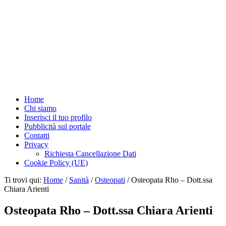
Home
Chi siamo
Inserisci il tuo profilo
Pubblicità sul portale
Contatti
Privacy
Richiesta Cancellazione Dati
Cookie Policy (UE)
Ti trovi qui:
Home
/
Sanità
/
Osteopati
/
Osteopata Rho – Dott.ssa
Chiara Arienti
Osteopata Rho – Dott.ssa Chiara Arienti