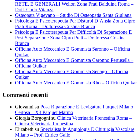
RETE, E GENERALI Welion Zona Prati Balduina Roma –
Dott. Carlo Vitanza
Osteopata Vigevano – Studio Di Osteopatia Santa Giuliana
Psicologa E Psicoterapeuta Per Disturbi D’Ansia Zona Cipro
Prati Roma – Dottoressa Cristina Branca
Psicologa E Psicoterapeuta Per Difficoltà Di Separazione E
Post Separazione Zona Cipro Prati – Dottoressa Cristina
Branca
Officina Auto Meccanico E Gommista Saronno – Officina
Quikar
Officina Auto Meccanico E Gommista Caronno Pertusella –
Officina Quikar
Officina Auto Meccanico E Gommista Senago – Officina
Quikar
Officina Auto Meccanico E Gommista Rho – Officina Quikar
Commenti recenti
Giovanni
su
Posa Riparazione E Levigatura Parquet Milano
Certosa – X3 Parquet Marmo
Giorgia Borgogni
su
Clinica Veterinaria Prenestina Roma –
Clinica Veterinaria Prenestina
Elizabeth
su
Specialista In Angiologia E Chirurgia Vascolare
Milano – Prof. Enrico Gallo