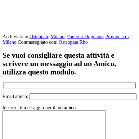
Archiviato in:
Osteopati
,
Milano
,
Paderno Dugnano
,
Provincia di
Milano
Contrassegnato con:
Osteopata Rho
Interazioni
Se vuoi consigliare questa attività e
del
scrivere un messaggio ad un Amico,
lettore
utilizza questo modulo.
Email amico:
Inserisci il messaggio per il tuo amico: