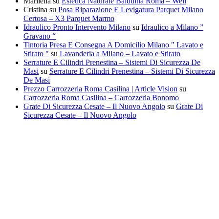
Marilena
su
Estetica Naturale Balduina Roma – Well
Cristina
su
Posa Riparazione E Levigatura Parquet Milano
Certosa – X3 Parquet Marmo
Idraulico Pronto Intervento Milano
su
Idraulico a Milano ”
Gravano “
Tintoria Presa E Consegna A Domicilio Milano " Lavato e
Stirato "
su
Lavanderia a Milano – Lavato e Stirato
Serrature E Cilindri Prenestina – Sistemi Di Sicurezza De
Masi
su
Serrature E Cilindri Prenestina – Sistemi Di Sicurezza
De Masi
Prezzo Carrozzeria Roma Casilina | Article Vision
su
Carrozzeria Roma Casilina – Carrozzeria Bonomo
Grate Di Sicurezza Cesate – Il Nuovo Angolo
su
Grate Di
Sicurezza Cesate – Il Nuovo Angolo