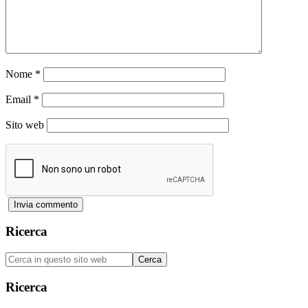
Nome
*
Email
*
Sito web
Barra
Ricerca
laterale
Cerca
primaria
in
questo
Ricerca
sito
web