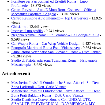
Forniture per Parrucchieri ed Estetisti Roma – Lupo
Profumerie
- 13.875 views
Centro Revisioni Auto E Moto Roma Ostiense – Officina
Meccanica Pasquarelli Angelo
- 13.040 views
Centro Revisione Auto Infernetto – Top Car Service
- 12.926
views
Chi siamo
- 12.441 views
Inserisci il tuo profilo
- 9.741 views
Negozio Animali Roma Eur Colombo – La Bottega di Zula
-
9.598 views
Car Wrap a Roma – Car Wrap Vehicle Design
- 9.427 views
Fotografo Matrimoni Roma Est – Videosteven
- 9.364 views
Ambulatorio Veterinario San Giovanni Roma – Luca Fabiani
- 9.284 views
Studio di Fisioterapia zona Tuscolana Roma – Fisioterapia
Massoterapia
- 8.689 views
Articoli recenti
Mascherine Invisibili Ortodontiche Senza Attacchi Sui Denti
Zona Ladispoli – Dott. Carlo Vitanza
Mascherine Invisibili Ortodontiche Senza Attacchi Sui Denti
Zona Prati Balduina Roma – Dott. Carlo Vitanza
Studio Dentistico Convenzionato Con UNISALUTE,
SISALUTE, PREVIMEDICAL, DAYMEDICAL, MY