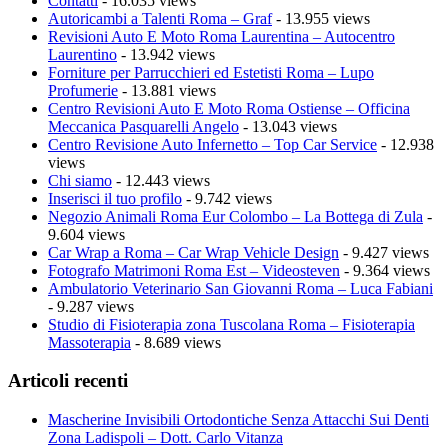
Contatti
- 16.035 views
Autoricambi a Talenti Roma – Graf
- 13.955 views
Revisioni Auto E Moto Roma Laurentina – Autocentro
Laurentino
- 13.942 views
Forniture per Parrucchieri ed Estetisti Roma – Lupo
Profumerie
- 13.881 views
Centro Revisioni Auto E Moto Roma Ostiense – Officina
Meccanica Pasquarelli Angelo
- 13.043 views
Centro Revisione Auto Infernetto – Top Car Service
- 12.938
views
Chi siamo
- 12.443 views
Inserisci il tuo profilo
- 9.742 views
Negozio Animali Roma Eur Colombo – La Bottega di Zula
-
9.604 views
Car Wrap a Roma – Car Wrap Vehicle Design
- 9.427 views
Fotografo Matrimoni Roma Est – Videosteven
- 9.364 views
Ambulatorio Veterinario San Giovanni Roma – Luca Fabiani
- 9.287 views
Studio di Fisioterapia zona Tuscolana Roma – Fisioterapia
Massoterapia
- 8.689 views
Articoli recenti
Mascherine Invisibili Ortodontiche Senza Attacchi Sui Denti
Zona Ladispoli – Dott. Carlo Vitanza