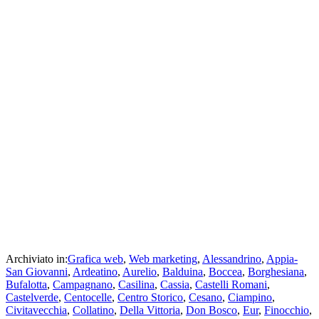
Archiviato in:
Grafica web
,
Web marketing
,
Alessandrino
,
Appia-
San Giovanni
,
Ardeatino
,
Aurelio
,
Balduina
,
Boccea
,
Borghesiana
,
Bufalotta
,
Campagnano
,
Casilina
,
Cassia
,
Castelli Romani
,
Castelverde
,
Centocelle
,
Centro Storico
,
Cesano
,
Ciampino
,
Civitavecchia
,
Collatino
,
Della Vittoria
,
Don Bosco
,
Eur
,
Finocchio
,