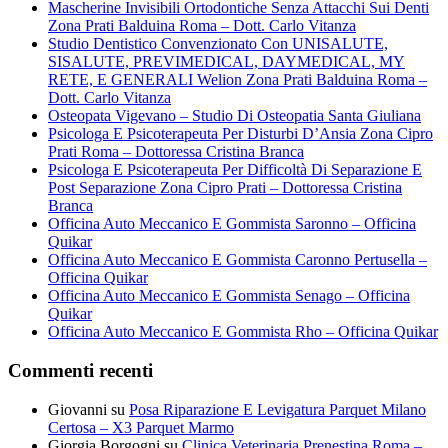
Mascherine Invisibili Ortodontiche Senza Attacchi Sui Denti
Zona Prati Balduina Roma – Dott. Carlo Vitanza
Studio Dentistico Convenzionato Con UNISALUTE,
SISALUTE, PREVIMEDICAL, DAYMEDICAL, MY
RETE, E GENERALI Welion Zona Prati Balduina Roma –
Dott. Carlo Vitanza
Osteopata Vigevano – Studio Di Osteopatia Santa Giuliana
Psicologa E Psicoterapeuta Per Disturbi D’Ansia Zona Cipro
Prati Roma – Dottoressa Cristina Branca
Psicologa E Psicoterapeuta Per Difficoltà Di Separazione E
Post Separazione Zona Cipro Prati – Dottoressa Cristina
Branca
Officina Auto Meccanico E Gommista Saronno – Officina
Quikar
Officina Auto Meccanico E Gommista Caronno Pertusella –
Officina Quikar
Officina Auto Meccanico E Gommista Senago – Officina
Quikar
Officina Auto Meccanico E Gommista Rho – Officina Quikar
Commenti recenti
Giovanni
su
Posa Riparazione E Levigatura Parquet Milano
Certosa – X3 Parquet Marmo
Giorgia Borgogni
su
Clinica Veterinaria Prenestina Roma –