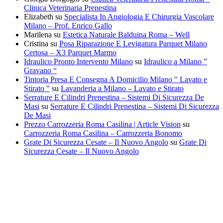
Clinica Veterinaria Prenestina
Elizabeth
su
Specialista In Angiologia E Chirurgia Vascolare
Milano – Prof. Enrico Gallo
Marilena
su
Estetica Naturale Balduina Roma – Well
Cristina
su
Posa Riparazione E Levigatura Parquet Milano
Certosa – X3 Parquet Marmo
Idraulico Pronto Intervento Milano
su
Idraulico a Milano ”
Gravano “
Tintoria Presa E Consegna A Domicilio Milano " Lavato e
Stirato "
su
Lavanderia a Milano – Lavato e Stirato
Serrature E Cilindri Prenestina – Sistemi Di Sicurezza De
Masi
su
Serrature E Cilindri Prenestina – Sistemi Di Sicurezza
De Masi
Prezzo Carrozzeria Roma Casilina | Article Vision
su
Carrozzeria Roma Casilina – Carrozzeria Bonomo
Grate Di Sicurezza Cesate – Il Nuovo Angolo
su
Grate Di
Sicurezza Cesate – Il Nuovo Angolo